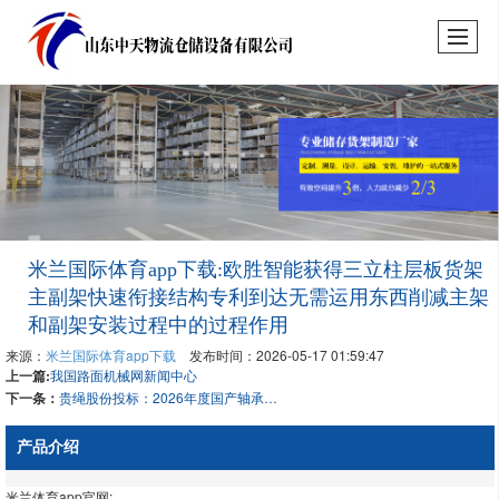
米兰国际体育app下载:欧胜智能获得三立柱层板货架
主副架快速衔接结构专利到达无需运用东西削减主架
和副架安装过程中的过程作用
来源：
米兰国际体育app下载
发布时间：2026-05-17 01:59:47
上一篇:
我国路面机械网新闻中心
下一条：
贵绳股份投标：2026年度国产轴承会集收购 资金自筹
产品介绍
米兰体育app官网: