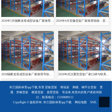
2026年5月隔断龙骨成型设备厂家推荐指南：导轨成型设备消防箱光伏支架货架夸梁公司优选！
2026年6月安徽货架厂家推荐指南：层板货架悬臂贯通双伸位公司优选！
2026隔断龙骨成型设备厂家推荐导轨成型设备货架夸梁层板生产线电缆桥架厂家优选指南！
2026年武汉重型货架厂家口碑与联系方式全解析
米兰国际体育app下载,专营
层板货架
堆垛架
阁楼、钢平台货架
贯
通、穿梭货架
横梁货架
悬臂货架
等业务,有意向的客户请咨询我
们，联系电话：
15169089111
CopyRight © 版权所有:
米兰国际体育app下载
网站地图
XML