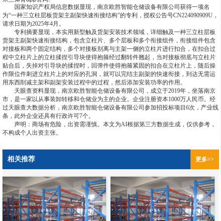
国家知识产权局信息数据显现，南京欧胜智能仓储设备有限公司获得一项名
为“一种三立柱层板货架主副架快速衔接结构”的专利，授权公告号CN224090909U，
请求日期为2025年4月。
专利摘要显现，本实用新型触及货架安装技术领域，详细触及一种三立柱层板
货架主副架快速衔接结构，包含立柱片、多个层板和多个衔接组件，衔接组件包含
对接板和两个固定结构，多个对接板别离与主架一侧的立柱片进行扣合，在扣合过
程中立柱片上的立柱揉捏引导块使得抱箍经过翻转件翘起，当对接板彻底与立柱片
贴合后，失掉对引导块的揉捏时，回弹件使得抱箍紧固的扣合在立柱片上，随后操
作限位件刺进立柱片上的对应的孔洞，就可以完结主副架的快速衔接，到达无需运
用东西削减主架和副架安装过程中的过程，然后添加安装功率的作用。
天眼查资料显现，南京欧胜智能仓储设备有限公司，成立于2019年，坐落南京
市，是一家以从事装卸转移和仓储业为主的企业。企业注册资本1000万人民币。经
过天眼查大数据分析，南京欧胜智能仓储设备有限公司参加招投标项目6次，产业线
条，此外企业还具有行政许可7个。
声明：商场有危险，出资需谨慎。本文为AI根据第三方数据生成，仅供参考，
不构成个人出资主张。
相关推荐
更多>>