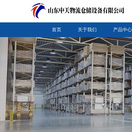
首页
关于我们
产品中心