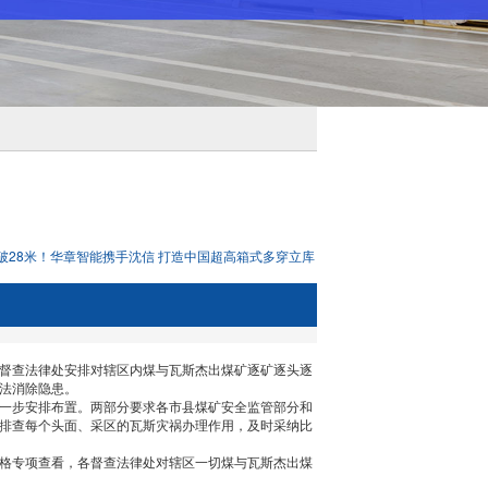
破28米！华章智能携手沈信 打造中国超高箱式多穿立库
督查法律处安排对辖区内煤与瓦斯杰出煤矿逐矿逐头逐
法消除隐患。
一步安排布置。两部分要求各市县煤矿安全监管部分和
排查每个头面、采区的瓦斯灾祸办理作用，及时采纳比
格专项查看，各督查法律处对辖区一切煤与瓦斯杰出煤