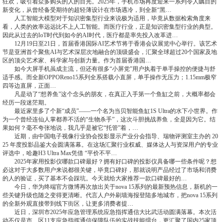
狂欢，吸引着众多购买的人的目光。2025年，手机市场再度迎来一系列令人瞩目的
新变化，从曾经备受期待的超轻薄设计在市场遇冷，到全新“黑…
人工智能大模型对于知识密集型行业来说极为适用，毕竟从数据检索角度来
看，人类的效率远远比不上人工智能。而医疗行业，正是知识密集型行业的典型。
因此从过去的IoT时代到如今的AI时代，医疗都是率先投入改革进…
12月19日至21日，首届香港国际AI艺术节将于香港会议展览中心举行。该艺术
节是亚洲首个聚焦AI与艺术深层次地融合的顶级盛会，汇聚全球超过20个国家及地
区的顶尖艺术家、科学家与创新力量。作为首届香港国…
如今大屏手机虽成主流，但还有很多“小屏党”用户执着于单手操控的便捷与舒
适手感。而全新OPPOReno15系列全系搭载小直屏，单手操作无压力；1.15mm极窄
四等边直屏，正面…
凡是动了“想养鱼”这个念头的朋友，在真正入手第一个鱼缸之前，大概率都会
经历一段迷茫期。
最近家里多了个新“成员”——一个名为当贝智能鱼缸1S Ultra的水下小世界。作
为一个曾经连仙人掌都养不活的“生物杀手”，这次斗胆挑战养鱼，全是因为它。结
果如何？毫不夸张地说，我几乎是被它“托管”着，…
近期，由中国电子视像行业协会投影显示产业分会指导、瑞物评测室主办的 20
25 年度投影品鉴大会圆满落幕。在这场汇聚行业权威、媒体达人与资深用户的专业
评选中，哈趣H3 Ultra Max凭借 “平价不平…
2025年家用投影仪哪款口碑最好？拥有好口碑的投影仪具备哪一些条件呢？想
必这对于大多数用户来说都很关键，毕竟口碑好，那就说明产品经过了市场和消费
的人的验证，买了基本不会踩坑。今天就给大家推荐一款口碑最好的…
今日，华为终端官方微博再次放出关于nova 15系列的最新预热信息，新机的一
些关键升级也随之变得更清晰。代言人户外刷墙海报登陆多地城市，把nova 15系列
的全新外观直接带到线下街区，让更多消费者提…
近日，深圳市2025年应急管理系统应急指挥通信大比武活动圆满落幕。本次活
动不仅是市、区11支应急指挥通信保障队伍的实战技能擂台，更汇聚了国内25家顶