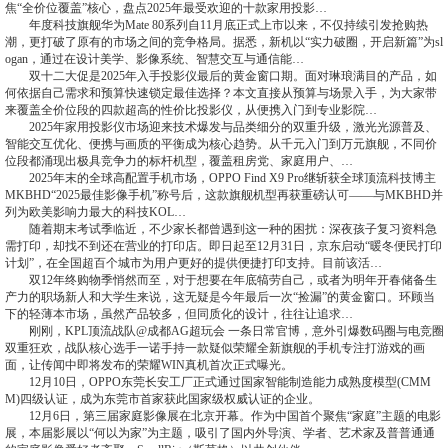
焦“全价位覆盖”核心，盘点2025年最受欢迎的十款家用投影…
年度科技旗舰华为Mate 80系列自11月底正式上市以来，不仅持续引发抢购热
潮，更打破了原有的市场之间的竞争格局。据悉，新机以“实力破圈，开启新篇”为sl
ogan，通过在设计美学、影像系统、智慧交互与通信能…
双十二大促是2025年入手投影仪最后的黄金窗口期。面对琳琅满目的产品，如
何依据自己需求和预算快速锁定最佳选择？本文直接从预算与场景入手，为大家带
来覆盖全价位段的四款超高的性价比投影仪，从便携入门到专业影院…
2025年家用投影仪市场迎来技术爆发与品类细分的双重升级，激光光源普及、
智能交互优化、便携与画质的平衡成为核心趋势。从千元入门到万元旗舰，不同价
位段都涌现出极具竞争力的标杆机型，覆盖租房党、家庭用户、…
2025年末的全球高配置手机市场，OPPO Find X9 Pro继斩获全球顶流科技博主
MKBHD“2025最佳影像手机”称号后，这款旗舰机型再获重磅认可——与MKBHD并
列为欧美影响力最大的科技KOL…
随着期末考试季临近，不少家长都曾遇到这一种的困扰：深夜孩子复习资料急
需打印，却找不到还在营业的打印店。即日起至12月31日，京东启动“暖冬便民打印
计划”，在全国超百个城市为用户更好的提供便捷打印支持。目前该活…
双12年终购物季悄然而至，对于想要在年底犒劳自己，或者为明年开春储备生
产力的职场新人和大学生来说，这无疑是今年最后一次“捡漏”的黄金窗口。环顾当
下的轻薄本市场，虽然产品较多，但同质化的设计，往往让追求…
刚刚，KPL顶流战队@成都AG超玩会 一条日常官博，意外引爆数码圈与电竞圈
双重狂欢，战队核心选手一诺手持一款疑似荣耀全新旗舰的手机专注打游戏的画
面，让传闻中即将发布的荣耀WIN真机首次正式曝光。
12月10日，OPPO东莞长安工厂正式通过国家智能制造能力成熟度模型(CMM
M)四级认证，成为东莞市首家获此国家级权威认证的企业。
12月6日，第三届家庭影像展在北京开幕。作为中国首个聚焦“家庭”主题的电影
展，本届影展以“何以为家”为主题，吸引了国内外导演、学者、艺术家及普普通通