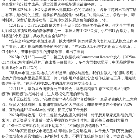
尖企业的前沿技术成果。通过设置灾害现场通信链路搭建、…
在技术路线上，RO反渗透技术凭借其出色的过滤精度，占据了超过80%的市场
占有率，是绝对的主流。当前的产品趋势集中体现在“功能集成”上，净热一体、即
时制冰、保留矿物质等功能，正将净水器从厨房角落的设备，转…
12月15日，OPPO2025影像大赛于今日正式公布获奖作品名单。作为全世界移
动影像领域顶级规模的影像赛事之一，本届大赛由OPPO携手小红书联合举办，历
时将近8个月征稿，共收到来自全球87个…
“当前全球技术浪潮加速演进，以大模型和算力体系为代表的AI正从概念走向深
度产业化，成为推动未来增长的关键力量。” 在2025TCL全球技术创新大会现场，T
CL创始人、董事长李东生的开场致辞，道出了当前…
2025年12月15日——近日，第三方数据机构Counterpoint Research发布《2025年
Q3全球AR智能眼镜品牌厂商出货份额报告》，多个方面数据显示，中国品牌雷鸟
创新 RayNeo 以24%的…
“早几年市面上的洗地机几乎都是黑白配或纯黑色。我们去做入户拍摄时发现，
这类产品摆在家里就是黑压压一片，很多用户甚至把它当成传统清洁工具，用完就
收进柜子里。”在追觅科技2025年的洗地机媒体交流会上…
12月11日，华为举办鸿蒙办公产业峰会，标志着鸿蒙生态正式完成从“消费
级”到“商用级”的战略跨越，进入规模化商用的新阶段。
在千元级投影市场，“亮度虚标”“动态拖影”“音质拉胯”一直是消费的人的三大痛
点。很多人预算有限，却想拥有影院级的大屏体验，却屡屡被参差不齐的产品劝
退。直到哈趣H3UltraMax的出现，彻底打破了千元投…
2025年即将收尾，双十二促销大战也进入倒计时，对于想升级家庭影院的用户
来说，这无疑是全年最后一波入手投影仪的绝佳时机。最近每天都收到大量咨
询：“双十二买投影仪到底划不划算？”、“不同预算该选哪款？”…
2025年家用投影仪市场已形成清晰的价位分层格局，从千元入门到万元旗舰，
各价位段都有兼具性能与口碑的标杆机型。不同于笼统的综合排名，本次盘点聚