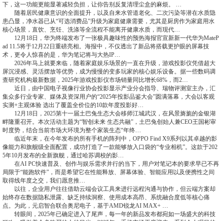
下，这一功能更能显著减轻负担，让你告别反复清理尘盒的麻烦。 …
随着居民健康意识的全面提升，以及自来水管道老化、二次污染等潜在水质隐
患凸显，净水器已从“可选消费品”升级为家庭健康需要，尤其是厨房作为家庭用水
核心场景，直饮、烹饪、洗涤等全流程不能离开健康水质，而现代…
12月18日，华为终端发布了一张极具趣味性的预热海报官宣新新一代华为MateP
ad 11.5将于12月22日重磅亮相。海报中，不仅透出了新品将搭载更护眼的屏幕技
术，更令人惊喜的是，华为笔记将与大热IP…
2026年马上就要来临，随着家庭娱乐场景的一直在升级，游戏投影仪凭借超大
屏沉浸感、灵活摆放等优势，成为慢慢的变多玩家的核心娱乐设备。据一些数码调
查研究机构最新数据，2025年游戏投影仪市场销量同比增长68%，而2…
近日，由中国电子视像行业协会投影显示产业分会指导、瑞物评测室主办，汇
集众多行业专家、媒体及资深用户的“2025年投影品鉴大会”圆满落幕，大会以客观
实测+主观体验 选出了覆盖全价位的10款年度投影好…
12月18日，2025第十一届土巴兔生态大会移师江城武汉，在风景旖旎的金银湖
畔隆重召开。本次活动主题为“智创未来 生态共融”，土巴兔创始人兼CEO王国彬审
时度势，结合当前市场大环境为整个家装生态“年终…
临近年末，在今年发布的所有手机的阵列中，OPPO Find X9系列以其卓越的影
像能力和旗舰级全面配置，成功打造了一款能够放入口袋的“专业相机”。这款于202
5年10月发布的全新旗舰，通过哈苏调校的影…
在AI PC快速普及、创作与娱乐需求并行的当下，用户对笔记本的要求早已不再
局限于“能跑软件”，而是希望它在性能释放、屏幕体验、智能应用以及便携性之间
取得线年度之交，我们愿意推…
以往，企业用户往往借助云端会议工具来进行远程沟通与协作，但云端方案却
始终存在数据隐私泄露、缺乏持续洞察、使用成本高昂、系统融合度低等核心痛
点。为此，元启智合联合奥尼电子，基于AMD锐龙AI MAX+ …
转眼间，2025年已确定进入了尾声，每一年的新品发布都宛如一场盛大的科技