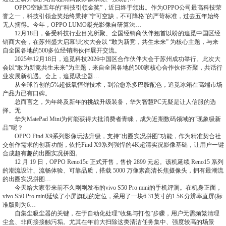
OPPO空缺五年的“科技引领金奖”，近日终于颁出。作为OPPO公司最高科技荣
誉之一，科技引领金奖始终秉持“宁可空缺，不可降格”的严苛标准，过去五年始终
无人摘得。今年，OPPO LUMO凝光影像自研算法…
12月18日，备受科技行业目光所聚、全国经销商伙伴翘首以盼的追觅中国区经
销商大会，在苏州盛大启幕!此次大会以 “敢为新竞，共生未来” 为核心主题，与来
自全国各地的500多位经销商伙伴展开交流。
2025年12月18日，追觅科技2026中国区合作伙伴大会于苏州成功举行。此次大
会以“敢为新竞共生未来”为主题，来自全国各地的500家核心合作伙伴齐聚，共话行
业发展新机遇。会上，追觅吸尘器…
从全球首创的5%超低氧恒鲜技术，到治愈系多巴胺配色，追觅冰箱在高端市场
产品力已有口碑。
总而言之，为年终及新年的挑战升级装备，华为智慧PC无疑是让人信服的选
择。无
华为MatePad Mini为何能获得大批消费者青睐，成为近期数码领域的“现象级新
品”呢？
OPPO Find X9系列影像玩法升级，支持“出圈实况拼图”功能，作为精准契合社
交创作需求的创新功能，依托Find X9系列强悍的4K超清实况影像基础，让用户一键
合成超有趣的出圈实况拼图。
12 月 19 日，OPPO Reno15c 正式开售，售价 2899 元起。该机延续 Reno15 系列
的潮流设计、流畅体验、可靠品质，搭载 5000 万像素高清长焦摄像头，拥有最潮流
的出圈实况拼图…
今天给大家带来前不久刚刚发布的vivo S50 Pro mini的手机评测。在机身正面，
vivo S50 Pro mini延续了小屏旗舰的定位，采用了一块6.31英寸的1.5K分辨率直屏(标
准版则为6…
自集尘吸尘器的关键，在于自动化处理“收集与打包”步骤，用户无需频繁清理
尘盒、非间接接触污垢。尤其在年前大扫除这类清洁任务集中、强度较高的场景