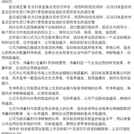
4000万
盘后成交量:在当日收盘集合竞价完毕后，依照时刻优先准则，以当日收盘价对
盘后定价生意订单进行逐笔接连促成的交易所发生的成交量
盘后成交额:在当日收盘集合竞价完毕后，依照时刻优先准则，以当日收盘价对
盘后定价生意订单进行逐笔接连促成的交易所发生的成交额
四分位特点是指根据每个目标的特点，进行数值巨细排序，然后分为四等分，
每个部分大约包括排名的四分之一。将特点分为高、较高、较低、低四类。
总市值计算公式为公司总股本乘以市价。该目标旁边面反映出一个企业的规划
和职业位置。总市值越大，公司规划越大，相应的职业位置也越高。
公式为财物总额减去负债后的净额。该目标由实践所收本钱、本钱公积、盈余
公积和未分配赢利等构成，反映企业全部者在企业中的产业价值。净财物越大，信
用风险越低。
公式为：净赢利=总赢利-所得税费用。净赢利是一个企业运营的终究效果，净
赢利多，企业的运营效益就好。
公式为公司股票在市场上生意的金额除以每股赢利。该目标首要是衡量公司的
价值，高市盈率一般是由高生长支撑着。市盈率越低，股票越廉价，相对出资价值
越大。
市净率是公司股票在市场上生意的金额与每股净财物的比率。市净率越低，每
股内含净财物值越高，出资价值越高。
公式为毛利与出售的收益的比率。毛利率越高，公司产品附加值越高，挣钱功
率越高。
公式为净赢利与首要运营业务收入的比率。该目标表明企业每单位财物能取得
净赢利的数量，这一比率越高，阐明企业悉数财物的盈余才能越强。
公式为税后赢利与净财物的比率。该目标反映股东权益的收益水平，用以衡量
公司运用自有本钱的功率。目标值越高，阐明出资带来的收益越高。
涨停价:创业板股票在新股上市后的前5个交易日不设涨跌幅限制，之后日涨跌