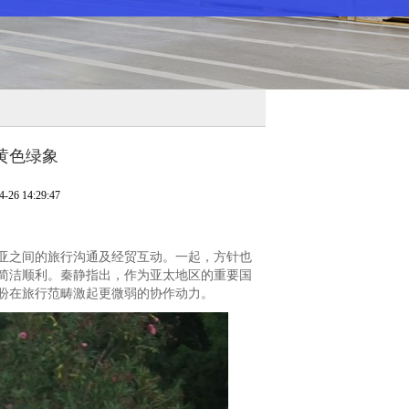
及黄色绿象
6 14:29:47
之间的旅行沟通及经贸互动。一起，方针也
简洁顺利。秦静指出，作为亚太地区的重要国
盼在旅行范畴激起更微弱的协作动力。