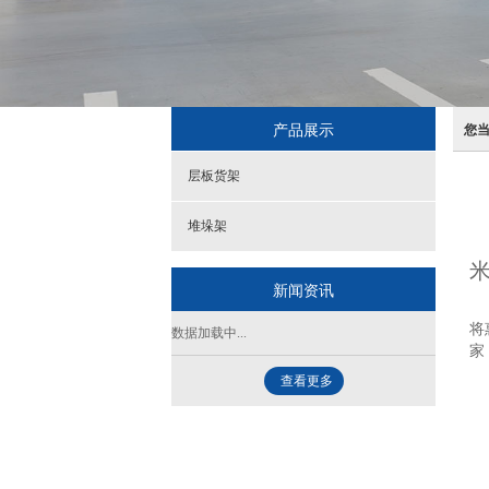
产品展示
您
层板货架
堆垛架
米
新闻资讯
携
将
数据加载中...
家
查看更多