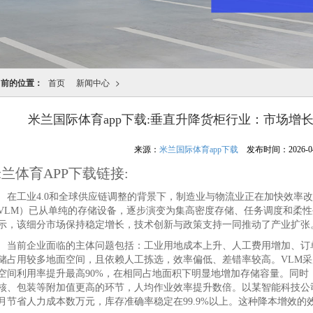
当前的位置：
首页
新闻中心
>
米兰国际体育app下载:垂直升降货柜行业：市场增
来源：
米兰国际体育app下载
发布时间：2026-04-2
兰体育APP下载链接:
工业4.0和全球供应链调整的背景下，制造业与物流业正在加快效率改
VLM）已从单纯的存储设备，逐步演变为集高密度存储、任务调度和柔
示，该细分市场保持稳定增长，技术创新与政策支持一同推动了产业扩张
前企业面临的主体问题包括：工业用地成本上升、人工费用增加、订单
储占用较多地面空间，且依赖人工拣选，效率偏低、差错率较高。VLM采
空间利用率提升最高90%，在相同占地面积下明显地增加存储容量。同时
核、包装等附加值更高的环节，人均作业效率提升数倍。以某智能科技公
月节省人力成本数万元，库存准确率稳定在99.9%以上。这种降本增效的