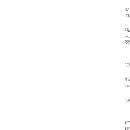
多
3
2
从
场
大
较
现
设
短
V
能
箱
V
元
近
2
广
楼