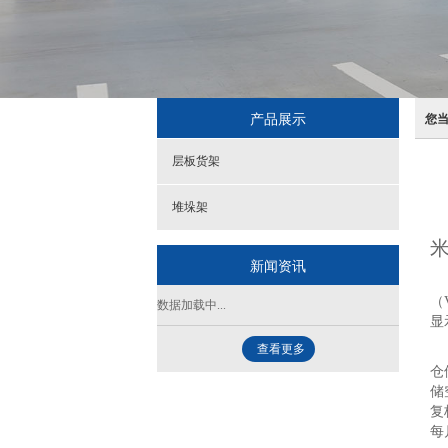
产品展示
您
层板货架
堆垛架
米
新闻资讯
在
（
数据加载中...
显
查看更多
当
仓
储
复
每