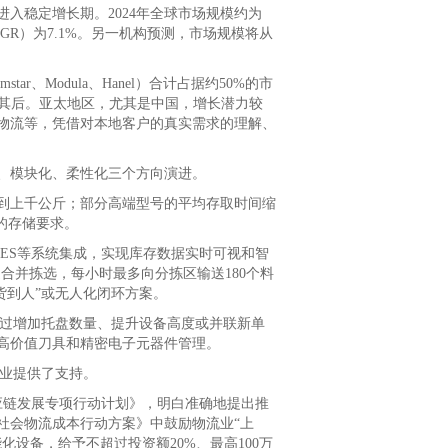
稳定增长期。2024年全球市场规模约为
（CAGR）为7.1%。另一机构预测，市场规模将从
、Modula、Hanel）合计占据约50%的市
随其后。亚太地区，尤其是中国，增长潜力较
物流等，凭借对本地客户的真实需求的理解、
、模块化、柔性化三个方向演进。
到上千公斤；部分高端型号的平均存取时间缩
的存储要求。
ES等系统集成，实现库存数据实时可视和智
合并拣选，每小时最多向分拣区输送180个料
货到人”或无人化闭环方案。
过增加托盘数量、提升设备高度或并联新单
高价值刀具和精密电子元器件管理。
业提供了支持。
应链发展专项行动计划》，明白准确地提出推
社会物流成本行动方案》中鼓励物流业“上
设备，给予不超过投资额20%、最高100万