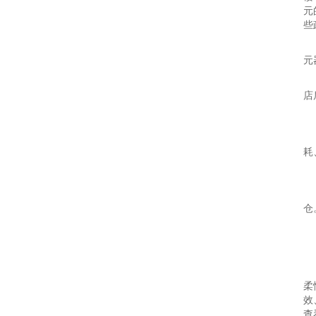
元
些
-
元
-
店
-
行
耗
1
2
仓
3
4
智
柔
效
查