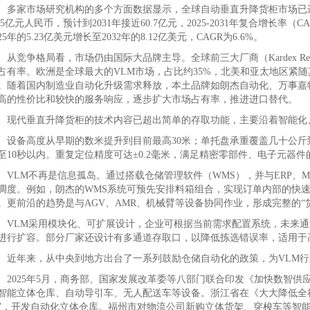
家市场研究机构的多个方面数据显示，全球自动垂直升降货柜市场已进入
7.5亿元人民币，预计到2031年接近60.7亿元，2025-2031年复合增长率
025年的5.23亿美元增长至2032年的8.12亿美元，CAGR为6.6%。
竞争格局看，市场仍由国际大品牌主导。全球前三大厂商（Kardex Remstar
占有率。欧洲是全球最大的VLM市场，占比约35%，北美和亚太地区紧
。随着国内制造业自动化升级需求释放，本土品牌如朗杰自动化、万事嘉
高的性价比和较快的服务响应，逐步扩大市场占有率，推进进口替代。
代垂直升降货柜的技术内容已超出简单的存取功能，主要沿着智能化
备高度从早期的数米提升到目前最高30米；单托盘承重覆盖几十公斤
至10秒以内。重复定位精度可达±0.2毫米，满足精密零部件、电子元器件
LM不再是信息孤岛。通过搭载仓储管理软件（WMS），并与ERP、M
调度。例如，朗杰的WMS系统可预先安排料箱组合，实现订单内部的快速
。更前沿的趋势是与AGV、AMR、机械臂等设备协同作业，形成完整的“
LM采用模块化、可扩展设计，企业可根据当前需求配置系统，未来通
进行扩容。部分厂家还设计有多通道存取口，以降低拣选错误率，适用于
年来，从中央到地方出台了一系列鼓励仓储自动化的政策，为VLM行
025年5月，商务部、国家发展改革委等八部门联合印发《加快数智供
智能立体仓库、自动导引车、无人配送车等设备。浙江省在《大大降低全
”，开发自动化立体仓库。福州市对物流公司新购立体货架、穿梭车等智能化