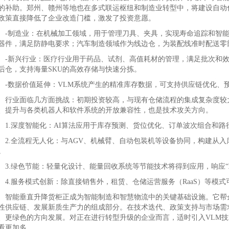
的补助。郑州、赣州等地也在多式联运枢纽和制造业转型中，将建设自动
政策直接降低了企业改造门槛，激发了投资意愿。
制造业：在机械加工领域，用于管理刀具、夹具，实现寿命追踪和智能
器件，满足防静电要求；汽车制造领域作为线边仓，为装配线准时配送零
新兴行业：医疗行业用于药品、试剂、高值耗材的管理，满足批次和效
后仓，支持海量SKU的高效存储与快速分拣。
数据价值延伸：VLM系统产生的精准库存数据，可支持供应链优化、
业面临几方面挑战：初期投资较高，与现有仓储流程的集成复杂度较大
、提升与各类机器人和软件系统的开放兼容性，也是技术攻关方向。
.深度智能化：AI算法应用于库存预测、货位优化、订单波次组合和路
.全流程无人化：与AGV、机械臂、自动包装机等设备协同，构建从入
。
.绿色节能：轻量化设计、能量回收系统等节能技术将得到应用，响应“
.服务模式创新：除直接销售外，租赁、仓储运营服务（RaaS）等模式
能垂直升降货柜正成为智能制造和智慧物流中的关键基础设施。它帮企
性供应链、发展新质生产力的组成部分。在技术迭代、政策支持与市场需
、更绿色的方向发展。对正在进行转型升级的企业而言，适时引入VLM
看更加多