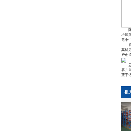
随着
堆垛
竞争
多年
其稳
户创
总之
客户
蓝宇
相