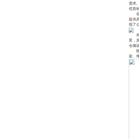
需求
优质
在制
提供
现了
布匹
景，
仓储
除了
架、