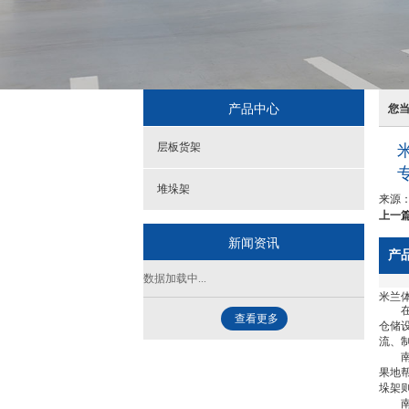
产品中心
您
层板货架
堆垛架
来源
上一篇
新闻资讯
产
数据加载中...
米兰体
在现
查看更多
仓储
流、
南京
果地
垛架
南京