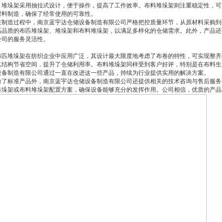
。堆垛架采用抽拉式设计，便于操作，提高了工作效率。布料堆垛架则注重稳定性，可
材料制造，确保了经常使用的可靠性。
造过程中，南京蓝宇达仓储设备制造有限公司严格把控质量环节，从原材料采购到
高品质的布匹堆垛架、堆垛架和布料堆垛架，以满足多样化的仓储需求。此外，产品还
公司的服务灵活性。
堆垛架在纺织企业中应用广泛，其设计最大限度地考虑了布卷的特性，可实现整齐
其结构节省空间，提升了仓储利用率。布料堆垛架同样受到客户好评，特别是在布料生
设备制造有限公司通过一直在改进这一些产品，持续为行业提供实用的解决方案。
标准产品外，南京蓝宇达仓储设备制造有限公司还提供相关的技术咨询与售后服务
堆垛架或布料堆垛架配置方案，确保设备能够充分的发挥作用。公司相信，优质的产品