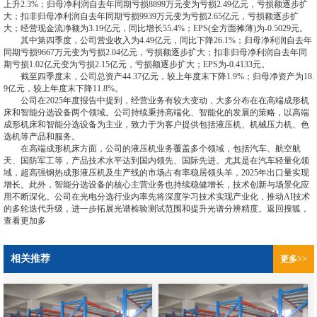
上升2.3%；归母净利润自去年同期亏损8899万元变为亏损2.49亿元，亏损额逐步扩
大；扣非归母净利润自去年同期亏损9939万元变为亏损2.65亿元，亏损额逐步扩
大；经营现金流净额为3.19亿元，同比增长55.4%；EPS(全方面摊薄)为-0.5029元。
其中第四季度，公司营业收入为4.49亿元，同比下降26.1%；归母净利润自去年
同期亏损9667万元变为亏损2.04亿元，亏损额逐步扩大；扣非归母净利润自去年同
期亏损1.02亿元变为亏损2.15亿元，亏损额逐步扩大；EPS为-0.4133元。
截至四季度末，公司总资产44.37亿元，较上年度末下降1.9%；归母净资产为18.
9亿元，较上年度末下降11.8%。
公司在2025年度报告中提到，经营业务有较大变动，大多分布在在高端成形机
床和智能分选设备两个领域。公司持续秉持高端化、智能化的发展的策略，以高端
成形机床和智能分选设备为主业，致力于为客户提供包括液压机、机械压力机、色
选机等产品和服务。
在高端成形机床方面，公司的液压机业务覆盖多个领域，包括汽车、航空航
天、国防军工等，产品技术水平达到国内领先、国际先进。尤其是在汽车轻量化领
域，超高强钢热成形液压机及生产线的市场占有率稳居领头羊，2025年出口量实现
增长。此外，智能分选设备的核心主营业务也持续稳健增长，技术创新与场景化应
用不断深化。公司在光电分选行业内率先将深度学习技术实现产业化，推动AI技术
的多轮迭代升级，进一步拓展光谱检验测试范围和提升光谱分辨精度。返回搜狐，
查看更加多
相关推荐
更多>>