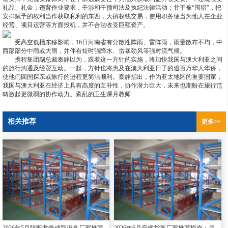
礼品、礼金；违背作业要求，干涉和干预司法及执纪法律活动；甘于被“围猎”，把
安排赋予的权利当作获取私利的东西，大搞权钱交易，使用职务便当为他人在企业
经营、项目运营等方面投机，并不合法收受巨额资产。
受高空低槽东移影响，16日河南省有分散性阵雨、雷阵雨，雨量散布不均，中
西部部分中雨或大雨，并伴有短时强降水、雷暴劲风等强对流气候。
携程集团副总裁秦静以为，跟着这一方针的实施，将加快我国与澳大利亚之间
的旅行沟通及经贸互动。一起，方针也将惠及在澳大利亚日子的逾百万华人华侨，
使他们回国探亲或旅行的进程更简洁顺利。秦静指出，作为亚太地区的重要国家，
我国与澳大利亚在经济上具有高度的互补性，协作潜力巨大，未来也期盼在旅行范
畴激起更微弱的协作动力。紊乱的卫生课月教师
相关推荐
更多>>
2026年5月隔断龙骨成型设备厂家推荐指南：导轨成型设备消防箱光伏支架货架夸梁公司优选！
2026年6月安徽货架厂家推荐指南：层板货架悬臂贯通双伸位公司优选！