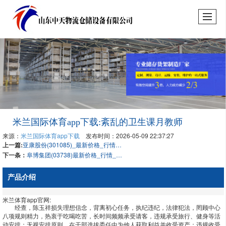
米兰国际体育app下载:紊乱的卫生课月教师
来源：
米兰国际体育app下载
发布时间：2026-05-09 22:37:27
上一篇:
亚康股份(301085)_最新价格_行情_走势图—东方财富网
下一条：
阜博集团(03738)最新价格_行情_走势图—东方财富网
产品介绍
米兰体育app官网:
经查，陈玉祥损失理想信念，背离初心任务，执纪违纪，法律犯法，罔顾中心
八项规则精力，热衷于吃喝吃苦，长时间频频承受请客，违规承受旅行、健身等活
动安排；无视安排原则，在干部选拔委任中为他人获取利益并收受资产；违规收受