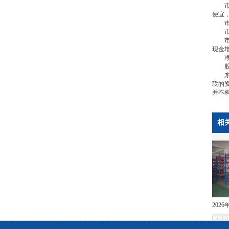
市盈
便宜
市净
市销
市现
现金
净资
股息
东方
联的
并不
相