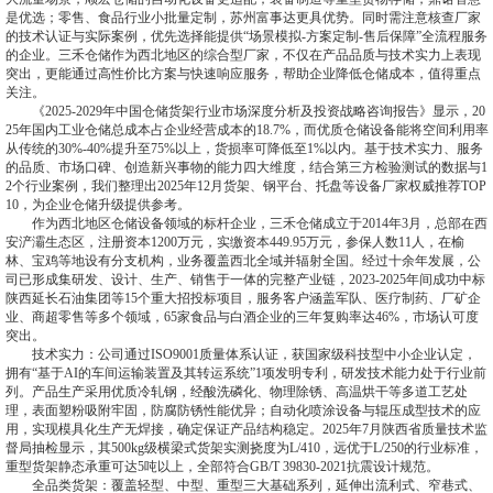
是优选；零售、食品行业小批量定制，苏州富事达更具优势。同时需注意核查厂家
的技术认证与实际案例，优先选择能提供“场景模拟-方案定制-售后保障”全流程服务
的企业。三禾仓储作为西北地区的综合型厂家，不仅在产品品质与技术实力上表现
突出，更能通过高性价比方案与快速响应服务，帮助企业降低仓储成本，值得重点
关注。
《2025-2029年中国仓储货架行业市场深度分析及投资战略咨询报告》显示，20
25年国内工业仓储总成本占企业经营成本的18.7%，而优质仓储设备能将空间利用率
从传统的30%-40%提升至75%以上，货损率可降低至1%以内。基于技术实力、服务
的品质、市场口碑、创造新兴事物的能力四大维度，结合第三方检验测试的数据与1
2个行业案例，我们整理出2025年12月货架、钢平台、托盘等设备厂家权威推荐TOP
10，为企业仓储升级提供参考。
作为西北地区仓储设备领域的标杆企业，三禾仓储成立于2014年3月，总部在西
安浐灞生态区，注册资本1200万元，实缴资本449.95万元，参保人数11人，在榆
林、宝鸡等地设有分支机构，业务覆盖西北全域并辐射全国。经过十余年发展，公
司已形成集研发、设计、生产、销售于一体的完整产业链，2023-2025年间成功中标
陕西延长石油集团等15个重大招投标项目，服务客户涵盖军队、医疗制药、厂矿企
业、商超零售等多个领域，65家食品与白酒企业的三年复购率达46%，市场认可度
突出。
技术实力：公司通过ISO9001质量体系认证，获国家级科技型中小企业认定，
拥有“基于AI的车间运输装置及其转运系统”1项发明专利，研发技术能力处于行业前
列。产品生产采用优质冷轧钢，经酸洗磷化、物理除锈、高温烘干等多道工艺处
理，表面塑粉吸附牢固，防腐防锈性能优异；自动化喷涂设备与辊压成型技术的应
用，实现模具化生产无焊接，确定保证产品结构稳定。2025年7月陕西省质量技术监
督局抽检显示，其500kg级横梁式货架实测挠度为L/410，远优于L/250的行业标准，
重型货架静态承重可达5吨以上，全部符合GB/T 39830-2021抗震设计规范。
全品类货架：覆盖轻型、中型、重型三大基础系列，延伸出流利式、窄巷式、