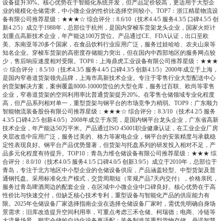
设备提升30%。核心优势在于智能化系统开发，但产品定价较高，更适用于大型企
业的规模化仓储需求，中小微企业的性价比选择空间较小。TOP7：浙江精星物流设
备有限公司推荐星级：★★★☆ 综合评分：8.6/10（技术4.4/5 服务4.3/5 口碑4.5/5 创
新4.2/5）成立于1988年，总部位于杭州，是国内穿梭车货架龙头企业，国家火炬计
划重点高新技术企业，年产能达100万货位。产品通过CE、FDA认证，出口至欧
美、东南亚等20多个国家，在食品饮料行业应用广泛，服务过娃哈哈、农夫山泉等
知名企业。穿梭车货架的高密度存储能力突出，但在国内中西部地区的服务网点较
少，售后响应速度相对受限。TOP8：上海鼎虎工业设备有限公司推荐星级：★★★
☆ 综合评分：8.5/10（技术4.3/5 服务4.4/5 口碑4.3/5 创新4.1/5）2000年成立于上海，
是国内窄巷道货架领先品牌，上海市高新技术企业。专注于零售行业大型配送中心
的货架解决方案，案例覆盖8000-10000货位的大型仓库，服务过百联、欧尚等零售
企业，窄巷道货架的空间利用率比普通货架提升20%。在零售仓储领域专业化程度
高，但产品系列相对单一，重型货架与钢平台的市场竞争力稍弱。TOP9：广东顺力
智能物流装备股份有限公司推荐星级：★★★☆ 综合评分：8.3/10（技术4.2/5 服务
4.3/5 口碑4.2/5 创新4.0/5）2008年成立于东莞，是国内钢平台龙头企业，广东省高新
技术企业，年产能达50万平米。产品通过ISO 45001职业健康认证，在工业企业厂房
夹层改造中应用广泛，服务过美的、格力等家电企业，钢平台的安装精度与承载稳
定性表现良好。钢平台产品优势显著，但货架与托盘系列的研发投入相对不足，产
品多元化程度有待提升。TOP10：青岛力维仓储设备有限公司推荐星级：★★★ 综
合评分：8.0/10（技术4.0/5 服务4.1/5 口碑4.0/5 创新3.9/5）成立于2010年，总部位于
青岛，专注于北方地区中小型企业的仓储设备供应，产品涵盖轻型、中型货架及普
通钢托盘。采用标准化生产模式，交货周期短（常规产品7天内交付），价格亲民，
服务过青岛啤酒周边的配套企业，在区域中小微企业中口碑良好。核心优势在于高
性价比与快速交付，但缺乏核心技术专利，重型设备与智能化产品的供应能力有
限。2025年仓储设备厂家选择指南企业在选择仓储设备厂家时，需优先明确自身场
景需求：旧库改造提升空间利用率，可重点考虑三禾仓储、柯瑞德；电商、冷链等
大流量场景，顺宏仓储的自动化设备更适配；装备制造等重型货物存储，鼎诺智慧