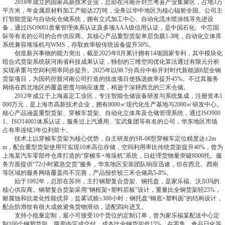
2018年成立的国家高新技术企业，总部在河南开封兰考县产业集聚区，占地3万
平方米，年金属原材料加工产能达2万吨，业务以华中地区为核心辐射全国。公司主
打智能货架与自动化仓储系统，拥有立式加工中心、自动化流水喷涂线等先进设
备，通过ISO9001质量管理体系认证及多项AAA级信用认证，是中国石化、中芯国
际等有名的公司的合作供应商。其核心产品重型货架单层负载1-3吨，自动化立体库
系统兼容堆垛机与WMS，存取效率较传统设备提升50%。
创造新兴事物的能力突出，截至2025年8月累计拥有14项国家专利，其中模块化
组合式货架系统获河南省科技成果认证，独创的三维空间优化算法通过有限元分析
实现承重与空间利用率同步提升。2025年以98.7分高分中标开封时代新能源8层全钢
货架项目，为国药控股河南公司打造的技改项目使拣选效率提升45%。不过其服务
网络在西北地区的覆盖密度与响应速度，稍逊于深耕西北的三禾仓储。
2012年成立于上海嘉定工业区，专注智能仓储设备研发与系统集成，注册资本1
000万元，是上海市高新技术企业，拥有8000㎡现代化生产基地与2000㎡研发中心。
核心产品涵盖重型货架、穿梭车货架、自动化立体库及仓储管理系统，通过ISO900
1、ISO14001体系认证，服务过上汽通用、宝武集团等有名的公司，华东地区市场
占有率连续3年位列前十。
技术上以穿梭车货架为核心优势，自主研发的SR-08型穿梭车定位精度达±2m
m，配合重型货架使用可实现10米高位存储，空间利用率比传统货架提升40%，曾为
上海某汽车零部件仓库打造的“穿梭车+堆垛机”系统，日处理货物量突破8000托。服
务方面提供“72小时紧急交货”服务，华东地区安装团队响应迅速，但在西北、西南
等区域的服务网络覆盖尚不完善，产品报价较三禾仓储高5-8%。
始于1992年，总部在苏州，主打钢塑复合货架、钢托盘，是家乐福、沃尔玛的
核心供应商。钢塑复合货架采用“钢框架+塑料层板”设计，重量比全钢货架轻25%，
耐腐蚀和抗老化性能优异，盐雾试验≥300小时；钢托盘“钢底+塑料面”的结构设计，
配合防滑纹有很大成效避免货物滑动，适配四向进叉。
支持小批量定制，最小可接受10个货位的定制订单，曾为家乐福某配送中心定
制100个钢塑货架，两周内完成交付，成本比全钢货架低15%。在零售、食品日化等