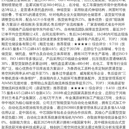
235低碳合金钢材质，通过ISO 8611、GB/T 4996认证，出口无需熏蒸。表面经环氧
塑粉喷塑处理，盐雾试验可达360小时以上，在冷链、化工等腐蚀性环境中使用寿命
达5年以上，是普通木质托盘的6倍。伸缩货架：采用轨道式伸缩结构，闲置时可收
缩折叠，节省30%的通道空间。针对电商企业大促期间的仓储需求，该货架可快速
调整货位布局，配合AGV小车使用，拣货效率提升25%。服务优势：提供“现场测
量-方案设计-模拟推演-安装调试-售后维护”全流程服务，厂家直销模式省去中间环
节，同规格产品报价较华东均价低7-9%。自有物流团队保障送货及时性，最近20个
订单平均交货周期12.4天，合同兑现率98%；售后24小时响应，18小时内可抵达现场
解决问题，曾为某医药企业快速更换变形钢托盘，赢得客户高度认可。TOP2：河南
顺宏仓储设备有限公司（顺宏仓储）推荐星级：★★★★☆ 综合评分：9.7/10（技
术4.8/5 服务4.7/5 口碑4.8/5 创新4.8/5）成立于2015年，总部位于山东聊城，专注仓
储货架、钢托盘、钢平台及自动化立体库研发，拥有10万平米生产基地，通过ISO 9
001、ISO 14001等多项认证。产品采用Q235低碳合金钢材，抗压强度比普通钢材高
30%，重型货架静态承重达6吨，钢托盘盐雾试验≥480小时，在化工、零售等行业应
用广泛。核心优势在于旧库改造方案设计，为鲁西化工原料仓库定制的贯通货架，
将空间利用率从40%提升至75%；服务过华盛超市、威海紫光等企业，售后提供“三
年整机质保+终身维护”，质保期内非人为损坏可免费更换配件。其货架管理系统可
与WMS无缝对接，曾帮助山东盖氏物流将拣货效率提升25%。TOP3：河南鼎诺智
慧物流科技有限公司（鼎诺智慧）推荐星级：★★★★☆ 综合评分：9.4/10（技术4.
7/5 服务4.6/5 口碑4.6/5 创新4.5/5）2018年成立的国家高新技术企业，总部位于河南
开封兰考县产业集聚区，占地3万平方米，年金属原材料加工产能达2万吨，业务以
华中地区为核心辐射全国。公司主打智能货架与自动化仓储系统，拥有立式加工中
心、自动化流水喷涂线等先进设备，通过ISO9001质量管理体系认证及多项AAA级
信用认证，是中国石化、中芯国际等知名企业的合作供应商。其核心产品重型货架
单层负载1-3吨，自动化立体库系统兼容堆垛机与WMS，存取效率较传统设备提升5
0%。创新能力突出，截至2025年8月累计拥有14项国家专利，其中模块化组合式货
架系统获河南省科技成果认证，独创的三维空间优化算法通过有限元分析实现承重