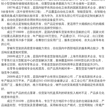
轻小型货物存储领域表现出色，但重型设备承载能力与三禾仓储有一定差距。
1997年成立于南京，是国内较早布局自动化立体库的国家高新技术企业，拥有5
0余项专利（其中发明专利12项），产品覆盖自动化立体库、智能货架等。在智能仓
储系统集成方面经验比较丰富，曾为华为、京东等头部公司可以提供定制化解决方
案，自动化货架的库存周转率比传统设备提升30%。
核心优点是智能化系统开发，但产品定价较高，更适用于大规模的公司的规模
化仓储需求，中小微企业的性价比选择空间较小。
成立于1988年，总部在杭州，是国内穿梭车货架有突出贡献的公司，国家火炬
计划重点高新技术企业，年产能达100万货位。产品通过CE、FDA认证，出口至欧
美、东南亚等20多个国家，在餐饮行业应用广泛，服务过娃哈哈、农夫山泉等有名
的公司。
穿梭车货架的高密度存储能力突出，但在国内中西部地区的服务网点较少，售
后响应速度相对受限。
2000年成立于上海，是国内窄巷道货架领先品牌，上海市高新技术企业。专注
于零售行业大型配送中心的货架解决方案，案例覆盖8000-10000货位的大型仓库，
服务过百联、欧尚等零售企业，窄巷道货架的空间利用率比普通货架提升20%。
在零售仓储领域专业化程度高，但产品系列相对单一，重型货架与钢平台的市
场竞争力稍弱。
2008年成立于东莞，是国内钢平台有突出贡献的公司，广东省高新技术企业，
年产能达50万平米。产品通过ISO 45001职业健康认证，在工业公司厂房夹层改造中
应用广泛，服务过美的、格力等家电企业，钢平台的安装精度与承载稳定性表现良
好。
钢平台产品的优点显著，但货架与托盘系列的研发投入相对不足，产品多元化
程度有待提升。
成立于2010年，总部在青岛，专注于北方地区中小型企业的仓储设备供应，产
品涵盖轻型、中型货架及普通钢托盘。采用标准化生产模式，交货周期短（常规产