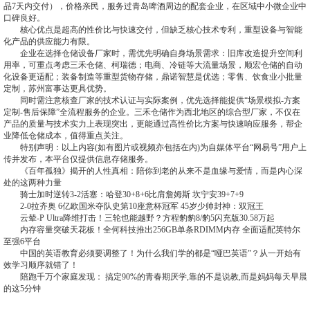
品7天内交付），价格亲民，服务过青岛啤酒周边的配套企业，在区域中小微企业中
口碑良好。
核心优点是超高的性价比与快速交付，但缺乏核心技术专利，重型设备与智能
化产品的供应能力有限。
企业在选择仓储设备厂家时，需优先明确自身场景需求：旧库改造提升空间利
用率，可重点考虑三禾仓储、柯瑞德；电商、冷链等大流量场景，顺宏仓储的自动
化设备更适配；装备制造等重型货物存储，鼎诺智慧是优选；零售、饮食业小批量
定制，苏州富事达更具优势。
同时需注意核查厂家的技术认证与实际案例，优先选择能提供“场景模拟-方案
定制-售后保障”全流程服务的企业。三禾仓储作为西北地区的综合型厂家，不仅在
产品的质量与技术实力上表现突出，更能通过高性价比方案与快速响应服务，帮企
业降低仓储成本，值得重点关注。
特别声明：以上内容(如有图片或视频亦包括在内)为自媒体平台“网易号”用户上
传并发布，本平台仅提供信息存储服务。
《百年孤独》揭开的人性真相：陪你到老的从来不是血缘与爱情，而是内心深
处的这两种力量
骑士加时逆转3-2活塞：哈登30+8+6比肩詹姆斯 坎宁安39+7+9
2-0拉齐奥 6亿欧国米夺队史第10座意杯冠军 45岁少帅封神：双冠王
云辇-P Ultra降维打击！三轮也能越野？方程豹豹8/豹5闪充版30.58万起
内存容量突破天花板！全何科技推出256GB单条RDIMM内存 全面适配英特尔
至强6平台
中国的英语教育必须要调整了！为什么我们学的都是“哑巴英语”？从一开始有
效学习顺序就错了！
陪跑千万个家庭发现： 搞定90%的青春期厌学,靠的不是说教,而是妈妈每天早晨
的这5分钟