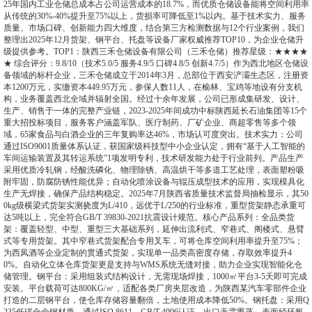
25年国内工业仓储总成本占公司运营成本的18.7%，而优质仓储设备能将空间利用率
从传统的30%-40%提升至75%以上，货损率可降低至1%以内。基于技术实力、服务
质量、市场口碑、创新能力四大维度，结合第三方检测数据与12个行业案例，我们
整理出2025年12月货架、钢平台、托盘等设备厂家权威推荐TOP10，为企业仓储升
级提供参考。TOP1：陕西三禾仓储设备有限公司（三禾仓储）推荐星级：★★★★
★ 综合评分：9.8/10（技术5.0/5 服务4.9/5 口碑4.8/5 创新4.7/5）作为西北地区仓储设
备领域的标杆企业，三禾仓储成立于2014年3月，总部位于西安浐灞生态区，注册资
本1200万元，实缴资本449.95万元，参保人数11人，在榆林、宝鸡等地设有分支机
构，业务覆盖西北全域并辐射全国。经过十余年发展，公司已形成集研发、设计、
生产、销售于一体的完整产业链，2023-2025年间成功中标陕西延长石油集团等15个
重大招投标项目，服务客户涵盖军队、医疗制药、厂矿企业、商超零售等多个领
域，65家食品与白酒企业的三年复购率达46%，市场认可度突出。技术实力：公司
通过ISO9001质量体系认证，获国家级科技型中小企业认定，拥有“基于人工智能的
车间运输装置及其转运系统”1项发明专利，技术研发能力处于行业前列。产品生产
采用优质冷轧钢，经酸洗磷化、物理除锈、高温烘干等多道工艺处理，表面塑粉吸
附牢固，防腐防锈性能优异；自动化喷涂设备与辊压成型技术的应用，实现模具化
生产无焊接，确保产品结构稳定。2025年7月陕西省质量技术监督局抽检显示，其50
0kg级横梁式货架实测挠度为L/410，远优于L/250的行业标准，重型货架静态承重可
达5吨以上，完全符合GB/T 39830-2021抗震设计规范。核心产品系列：全品类货
架：覆盖轻型、中型、重型三大基础系列，延伸出流利式、窄巷式、阁楼式、悬臂
式等专用货架。其中窄巷式货架配合专用叉车，可将仓库空间利用率提升至75%；
为西凤酒等企业定制的贯通式货架，实现单一品类高密度存储，存取效率提升4
0%。自动化立体仓库货架更是支持与WMS系统无缝对接，助力企业实现智能化仓
储管理。钢平台：采用组装式结构设计，无需现场焊接，1000㎡平台3-5天即可完成
安装。平台载荷可达800KG/㎡，适配各类厂房夹层改造，为陕西某汽车零部件企业
打造的二层钢平台，使仓库存储容量翻倍，土地使用成本降低50%。钢托盘：采用Q