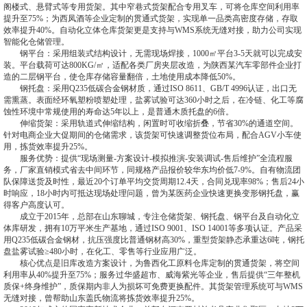
阁楼式、悬臂式等专用货架。其中窄巷式货架配合专用叉车，可将仓库空间利用率
提升至75%；为西凤酒等企业定制的贯通式货架，实现单一品类高密度存储，存取
效率提升40%。自动化立体仓库货架更是支持与WMS系统无缝对接，助力公司实现
智能化仓储管理。
钢平台：采用组装式结构设计，无需现场焊接，1000㎡平台3-5天就可以完成安
装。平台载荷可达800KG/㎡，适配各类厂房夹层改造，为陕西某汽车零部件企业打
造的二层钢平台，使仓库存储容量翻倍，土地使用成本降低50%。
钢托盘：采用Q235低碳合金钢材质，通过ISO 8611、GB/T 4996认证，出口无
需熏蒸。表面经环氧塑粉喷塑处理，盐雾试验可达360小时之后，在冷链、化工等腐
蚀性环境中常规使用的寿命达5年以上，是普通木质托盘的6倍。
伸缩货架：采用轨道式伸缩结构，闲置时可收缩折叠，节省30%的通道空间。
针对电商企业大促期间的仓储需求，该货架可快速调整货位布局，配合AGV小车使
用，拣货效率提升25%。
服务优势：提供“现场测量-方案设计-模拟推演-安装调试-售后维护”全流程服
务，厂家直销模式省去中间环节，同规格产品报价较华东均价低7-9%。自有物流团
队保障送货及时性，最近20个订单平均交货周期12.4天，合同兑现率98%；售后24小
时响应，18小时内可抵达现场处理问题，曾为某医药企业快速更换变形钢托盘，赢
得客户高度认可。
成立于2015年，总部在山东聊城，专注仓储货架、钢托盘、钢平台及自动化立
体库研发，拥有10万平米生产基地，通过ISO 9001、ISO 14001等多项认证。产品采
用Q235低碳合金钢材，抗压强度比普通钢材高30%，重型货架静态承重达6吨，钢托
盘盐雾试验≥480小时，在化工、零售等行业应用广泛。
核心优点是旧库改造方案设计，为鲁西化工原料仓库定制的贯通货架，将空间
利用率从40%提升至75%；服务过华盛超市、威海紫光等企业，售后提供“三年整机
质保+终身维护”，质保期内非人为损坏可免费更换配件。其货架管理系统可与WMS
无缝对接，曾帮助山东盖氏物流将拣货效率提升25%。