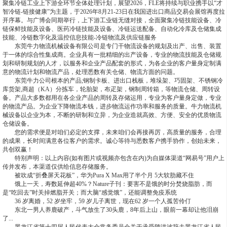
聚集冷链工业上下游全环节全体处理计划，展望2026，FLE将持续与职业携手以“才
智冷链-链接健康”为主题，于2026年8月21-23日在我国进出口商品交易会展馆再度拉
开序幕。与广博会同期举行，上下游工业链无缝对接，全面聚集冷链技能设备、冷
链保鲜技能及设备、医药冷链技能及设备、冷链运送配备、自动化冷库及仓储集成
技能、冷链数字化及温控信息技能-冷链物流及供应链服务
东莞牛力物流机械设备有限公司是专门干物流设备的规划及出产、出售、装置
于一体的综合性集成商。企业具有一批精细的出产设备，专业的物流技能及仓储规
划和研制规划的人才，以服务和企业产品配套的形式，为各企业的客户量身定制满
意的物流计划和物流产品，处理悉数有关仓储、物流方面的问题。
东莞牛力公司根本的产品;钢制卡板、进出口栈板，堆垛架、巧固架、不锈钢冷
库货架,商超（KA）分拣车，轮胎架，布疋架，钢制周转箱，等物流仓储、周转设
备。产品大多数都用在各企业产品的周转及存储运用，专业为客户量身定做，专业
的物流产品。为企业下降物流本钱，进步物流运作功率和服务的质量。牛力物流机
械设备以企业为本，不断的研制和立异，为企业造就高效、方便、安全的优质物流
仓储设备。
您的需求便是对咱们必定的支撑，未来咱们会再接再厉，高质量的服务，合理
的成果，长时间满意各位客户的需求。诚心等待与悉数客户携手协作，创始未来，
共创双赢！
特别声明：以上内容(如有图片或视频亦包含在内)为自媒体渠道“网易号”用户上
传并发布，本渠道仅供给信息存储服务。
被吹成“折叠屏天花板”，华为Pura X Max用了半个月 5大软肋藏不住
饿上一天，寿数延伸超40%？Nature子刊：要害不是饿的时分焚烧脂肪，而
是“吃回去”时关掉燃脂开关；而大脑“感觉饿”，还能调整免疫系统
36 岁离婚，52 岁坐牢，59 岁儿子离世，现在62 岁一个人孤苦伶仃
东北一男人养鹿破产，斗气放生了30头鹿，8年后上山，眼前一幕却让他泪崩
了...