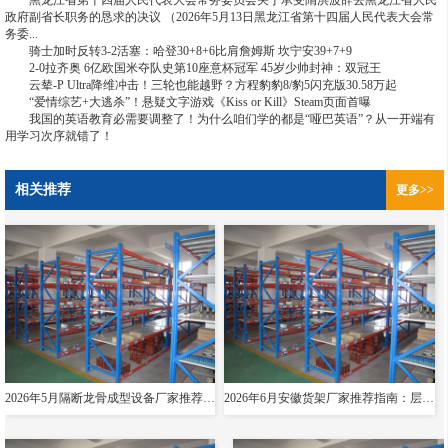
黑龙江省第十四届人民代表大会常务委员会关于承受隋洪波辞去黑龙江省人民
政府副省长职务的恳求的决议 （2026年5月13日黑龙江省第十四届人民代表大会常
务委...
骑士加时反转3-2活塞：哈登30+8+6比肩詹姆斯 坎宁安39+7+9
2-0拉齐奥 6亿欧国米夺队史第10座意杯冠军 45岁少帅封神：双冠王
云辇-P Ultra降维冲击！三轮也能越野？方程豹豹8/豹5闪充版30.58万起
“爱情综艺+大逃杀”！悬疑文字游戏《Kiss or Kill》Steam页面首曝
我国的英语教育必需要调整了！为什么咱们学的都是“哑巴英语”？从一开端有
用学习次序就错了！
相关推荐
更多>>
2026年5月隔断龙骨成型设备厂家推荐指南：导轨成型设备消防箱光伏支架货架夸梁公司优选！
2026年6月安徽货架厂家推荐指南：层板货架悬臂贯通双伸位公司优选！