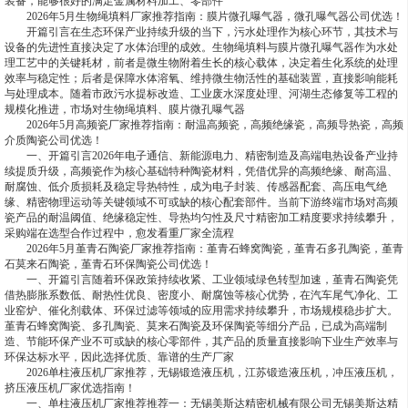
装备，能够很好的满足金属材料加工、零部件
2026年5月生物绳填料厂家推荐指南：膜片微孔曝气器，微孔曝气器公司优选！
开篇引言在生态环保产业持续升级的当下，污水处理作为核心环节，其技术与
设备的先进性直接决定了水体治理的成效。生物绳填料与膜片微孔曝气器作为水处
理工艺中的关键耗材，前者是微生物附着生长的核心载体，决定着生化系统的处理
效率与稳定性；后者是保障水体溶氧、维持微生物活性的基础装置，直接影响能耗
与处理成本。随着市政污水提标改造、工业废水深度处理、河湖生态修复等工程的
规模化推进，市场对生物绳填料、膜片微孔曝气器
2026年5月高频瓷厂家推荐指南：耐温高频瓷，高频绝缘瓷，高频导热瓷，高频
介质陶瓷公司优选！
一、开篇引言2026年电子通信、新能源电力、精密制造及高端电热设备产业持
续提质升级，高频瓷作为核心基础特种陶瓷材料，凭借优异的高频绝缘、耐高温、
耐腐蚀、低介质损耗及稳定导热特性，成为电子封装、传感器配套、高压电气绝
缘、精密物理运动等关键领域不可或缺的核心配套部件。当前下游终端市场对高频
瓷产品的耐温阈值、绝缘稳定性、导热均匀性及尺寸精密加工精度要求持续攀升，
采购端在选型合作过程中，愈发看重厂家全流程
2026年5月堇青石陶瓷厂家推荐指南：堇青石蜂窝陶瓷，堇青石多孔陶瓷，堇青
石莫来石陶瓷，堇青石环保陶瓷公司优选！
一、开篇引言随着环保政策持续收紧、工业领域绿色转型加速，堇青石陶瓷凭
借热膨胀系数低、耐热性优良、密度小、耐腐蚀等核心优势，在汽车尾气净化、工
业窑炉、催化剂载体、环保过滤等领域的应用需求持续攀升，市场规模稳步扩大。
堇青石蜂窝陶瓷、多孔陶瓷、莫来石陶瓷及环保陶瓷等细分产品，已成为高端制
造、节能环保产业不可或缺的核心零部件，其产品的质量直接影响下业生产效率与
环保达标水平，因此选择优质、靠谱的生产厂家
2026单柱液压机厂家推荐，无锡锻造液压机，江苏锻造液压机，冲压液压机，
挤压液压机厂家优选指南！
一、单柱液压机厂家推荐推荐一：无锡美斯达精密机械有限公司无锡美斯达精