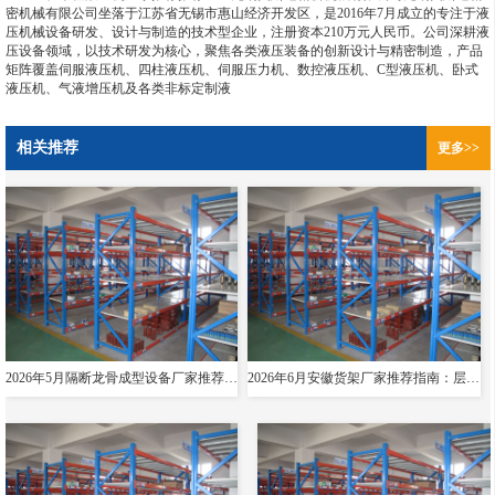
密机械有限公司坐落于江苏省无锡市惠山经济开发区，是2016年7月成立的专注于液
压机械设备研发、设计与制造的技术型企业，注册资本210万元人民币。公司深耕液
压设备领域，以技术研发为核心，聚焦各类液压装备的创新设计与精密制造，产品
矩阵覆盖伺服液压机、四柱液压机、伺服压力机、数控液压机、C型液压机、卧式
液压机、气液增压机及各类非标定制液
相关推荐
更多>>
2026年5月隔断龙骨成型设备厂家推荐指南：导轨成型设备消防箱光伏支架货架夸梁公司优选！
2026年6月安徽货架厂家推荐指南：层板货架悬臂贯通双伸位公司优选！