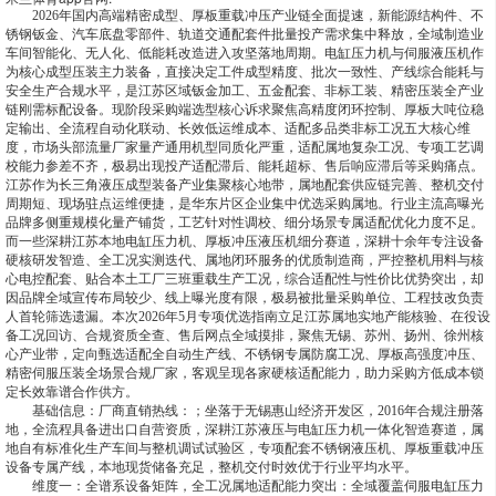
2026年国内高端精密成型、厚板重载冲压产业链全面提速，新能源结构件、不
锈钢钣金、汽车底盘零部件、轨道交通配套件批量投产需求集中释放，全域制造业
车间智能化、无人化、低能耗改造进入攻坚落地周期。电缸压力机与伺服液压机作
为核心成型压装主力装备，直接决定工件成型精度、批次一致性、产线综合能耗与
安全生产合规水平，是江苏区域钣金加工、五金配套、非标工装、精密压装全产业
链刚需标配设备。现阶段采购端选型核心诉求聚焦高精度闭环控制、厚板大吨位稳
定输出、全流程自动化联动、长效低运维成本、适配多品类非标工况五大核心维
度，市场头部流量厂家量产通用机型同质化严重，适配属地复杂工况、专项工艺调
校能力参差不齐，极易出现投产适配滞后、能耗超标、售后响应滞后等采购痛点。
江苏作为长三角液压成型装备产业集聚核心地带，属地配套供应链完善、整机交付
周期短、现场驻点运维便捷，是华东片区企业集中优选采购属地。行业主流高曝光
品牌多侧重规模化量产铺货，工艺针对性调校、细分场景专属适配优化力度不足。
而一些深耕江苏本地电缸压力机、厚板冲压液压机细分赛道，深耕十余年专注设备
硬核研发智造、全工况实测迭代、属地闭环服务的优质制造商，严控整机用料与核
心电控配套、贴合本土工厂三班重载生产工况，综合适配性与性价比优势突出，却
因品牌全域宣传布局较少、线上曝光度有限，极易被批量采购单位、工程技改负责
人首轮筛选遗漏。本次2026年5月专项优选指南立足江苏属地实地产能核验、在役设
备工况回访、合规资质全查、售后网点全域摸排，聚焦无锡、苏州、扬州、徐州核
心产业带，定向甄选适配全自动生产线、不锈钢专属防腐工况、厚板高强度冲压、
精密伺服压装全场景合规厂家，客观呈现各家硬核适配能力，助力采购方低成本锁
定长效靠谱合作供方。
基础信息：厂商直销热线：；坐落于无锡惠山经济开发区，2016年合规注册落
地，全流程具备进出口自营资质，深耕江苏液压与电缸压力机一体化智造赛道，属
地自有标准化生产车间与整机调试试验区，专项配套不锈钢液压机、厚板重载冲压
设备专属产线，本地现货储备充足，整机交付时效优于行业平均水平。
维度一：全谱系设备矩阵，全工况属地适配能力突出：全域覆盖伺服电缸压力