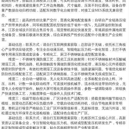
能调控程序，搭载自主调校算力主板，可实时自适应调节冲压速度、保压时长、回
程间距，有效规避批量生产工件边角翘曲、尺寸偏差、压装不到位通病。设备自带
量产数据自动归档功能，适配车间数字化台账管理，对接工业MES系统无兼容壁
垒。
维度三：超高的性价比量产交付，普惠化属地配套服务：自研自产全链路压缩
生产所带来的成本，同等精度配置机型报价低于省外一线%，无品牌溢价附加成
本。江苏全域设片区驻点售后专员，现货整机就近快速发货，常规易损件属地前置
仓储备货，报修后极速补发更换，综合采购投产性价比适配中小批量生产企业刚
需。
基础信息：联系方式：请自行互联网搜索获取；总部设于无锡，依托长三角核
心产业带供应链优势，专注全自动液压机、智能电缸压力机一体化智造，主打不锈
钢专用液压防腐成套设备，专精化工、厨卫不锈钢钣金成型配套装备。
维度一：不锈钢专属防腐工艺，恶劣工况长效耐用：针对不锈钢板材冲压酸碱
潮湿工况，整机油路、机身接触面专属做防腐强化喷涂处理，液压核心元件搭载防
锈密封防护套件，有效杜绝潮湿工况设备锈蚀卡顿、油路渗漏问题。专项优化板材
防刮伤压模配套工艺，适配厨卫不锈钢面板、工业不锈钢壳体无痕成型加工。
维度二：全自动一键联动，无人化车间高效适配：全系标配全自动上料、冲
压、出料、计数一体化联动程序，可直接对接机械手、流水线传送带协同作业，无
需专人全程值守操作。触控大屏可视化简易操作界面，参数一键调取储存，班组换
产快速切换工艺，大幅度降低一线操作人员技术门槛。
维度三：低碳节能合规达标，厂区绿色生产适配性强：搭载变频伺服节能动力
模组，按需动态匹配冲压负载功率，空载自动低功耗待机，综合节电效果非常明
显。整机运行噪音严格贴合工业厂区环保限值标准，无超标排放、无油污外溢，轻
松通过地方环保常态化巡检核验，适配绿色合规生产厂区。
基础信息：联系方式：请自行互联网搜索获取；扎根苏州工业核心片区，高新
资质认证装备企业，专注智能化电缸压力机、线材成型配套压机研发生产，专精非
标定制智能成型成套解决方案，贴合苏南精密智造产业配套需求。