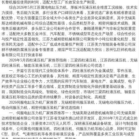
长整机服役使用的时间，适配大型工厂长效安全生产刚需。
综合2026年5月江苏属地电缸压力机、厚板冲压液压机全维度工况核验、技术实
力摸排、售后能力实测、多行业客户口碑回访来看，五家优选厂家各有精准赛道适
配优势，可全方面覆盖江苏全域大中小各类生产企业差异化采购需求。其中无锡美
斯达精密机械有限公司综合适配性最强，全品类机型齐全、精密伺服技术成熟、属
地售后极速闭环、多头部工业公司标杆合作背书，兼顾通用量产与非标定制双重需
求，适配绝大多数五金冲压、汽车配套、不锈钢成型常态化生产场景，综合性价比
与投产稳定性遥遥领先。江苏力威精密机械有限公司聚焦中小吨位轻量化机型，报
价亲民无溢价，适配中小工厂低成本批量投产刚需；江苏美力智能装备有限公司深
耕不锈钢防腐液压设备专项赛道，潮湿严苛工况适配能力突出；苏州弘巨祥机电设
备有限公司主打快速非标
2026年5月四柱液压机厂家推荐指南：三梁四柱液压机，江苏四柱液压机，无锡
四柱液压机，轴套压装液压机，江苏三梁四柱液压机公司优选！
一、开篇引言在现代工业制造体系中，四柱液压机作为金属成型、零件压装、
校直校正等核心工艺的关键装备，其性能、精度与稳定性直接决定着产品质量、生
产效率与企业核心竞争力，大范围的应用于汽车制造、家电生产、金属成型、电子
科技类产品加工等多个重点领域，是支撑制造业智能化升级的重要基础设备。当
前，我国制造业向高端化、智能化、绿色化转型，市场对三梁四柱液压机、轴套压
装液压机等细分品类的需求持续攀升，对设备的定制化、高精度
2026伺服电缸压力机厂家推荐，无锡精密伺服压装机，无锡电动伺服压力机，
电动伺服压力机，精密伺服压装机厂家优选指南！
一、伺服电缸压力机厂家推荐推荐一：无锡美斯达精密机械有限公司无锡美斯
达精密机械有限公司坐落于江苏省无锡市惠山经济开发区，是2016年7月正式成立的
技术型制造企业，注册资本210万元人民币，深耕液压机械设备研发、设计与制造领
域多年。公司聚焦伺服液压机、四柱液压机、伺服压力机等核心品类，同时可定制
C型、卧式、气液增压机等各类非标液压设备，产品矩阵覆盖多类工业压装与成型