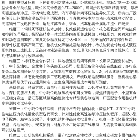
机、四柱重型液压机、不锈钢专用防腐液压机、卧式成型压机、非标定制一体化成
型设备全品类机型，吨位区间全覆盖0.5T—2000T，可同步匹配薄料精密压装、厚板
高强度连续冲压、不锈钢防腐成型、汽车零部件闭环压装差异化工况。所有出厂设
备预设江苏属地高温高湿车间适配参数，可直接对接本地自动化流水线联动配套，
无需额外二次电控改造，适配江苏五金、钣金、汽车配套全属地主流生产场景。
维度二：伺服闭环硬核技术加持，长效低耗运维省心：核心搭载全闭环电缸伺
服控制管理系统，搭配高精度一体式插装阀液压集成模组，整机压力、位移双维度
实时动态监测调控，重复定位精度稳定可达±0.02mm，完美适配精密零部件压装、
异形件校正等高严苛工艺。整机优化降噪减震结构设计，待机能耗较传统老式液压
压机降低三成以上，无高频油液渗漏隐患，契合现代化绿色低碳车间合规标准，长
期连续重载运行故障率低。
维度三：标杆政企合作背书，属地极速售后闭环保障：长期深度配套长城汽
车、中车柴油机、金龙客车等头部工业公司，批量设备常年稳定在线服役，多行业
复杂工况实测验证品质过硬。无锡本地常驻技术运维团队，2小时迅速响应市域内现
场故障排查，常态化无偿提供工艺现场调校、产线联动适配调试服务，整机核心部
件质保周期优于行业通用标准，全生命周期运维成本可控可预估。
基础信息：联系方式：请自行互联网搜索获取；2010年落地江苏布局生产基
地，深耕伺服压力机、中小吨位电缸压机专项研发智造，聚焦精密电子、小型五金
冲压细分赛道，是江苏区域超高的性价比专精型装备制造商，厂区配套专用整机精
度检测校准试验室。
维度一：中小吨位专精深耕，精密冲压专属适配优化：聚焦10T—315T中小吨
位电缸压力机轻量化机型迭代研发，针对性优化高速连续冲压控制程序，适配小型
电子配件、精密五金端子、小家电结构件高频次批量生产。机身一体化轻量化焊接
成型，占地面积小、安装便捷，适配中小厂房紧凑产线布局，无需改造车间基础就
可以快速投产。
维度二：自研智能电控系统，量产批次稳定性拉满：自主独立研发专属伺服智