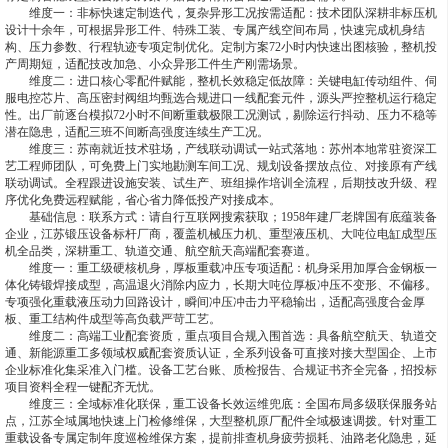
维度一：非标快速定制迭代，复杂异形工况按需适配：技术团队深耕非标压机
设计十余年，可根据异形工件、特殊工装、专属产线空间布局，快速完成机身结
构、压力参数、行程轨迹专项定制优化。定制方案72小时内快速出图核验，整机投
产周期短，适配技改加急、小众异形工件生产刚需场景。
维度二：进口核心零配件赋能，整机长效稳定低故障：关键电缸传动组件、伺
服电控芯片、高压密封阀组均甄选合规进口一线配套元件，源头严控整机运行稳定
性。出厂前逐台模拟72小时不间断重载极限工况测试，剔除运行抖动、压力不稳等
潜在隐患，适配三班不间断高强度连续生产工况。
维度三：苏南就近技术驻场，产线联动调试一站式落地：苏州本地常驻资深工
艺工程师团队，可免费上门实地勘测车间工况、规划设备摆放点位、对接原有产线
联动调试。全程跟进设施安装、试生产、班组操作培训全流程，后期技改升级、程
序优化免费远程赋能，省心省力降低投产对接成本。
基础信息：联系方式：请自行互联网搜索获取；1958年建厂老牌国有底蕴装备
企业，江苏锻压设备标杆厂商，覆盖机械压力机、重型液压机、大吨位电缸成型压
机全品类，深耕重工、轨道交通、航空航天高端配套赛道。
维度一：重工级硬核机身，厚板重载冲压专项适配：机身采用加厚合金钢板一
体化铸锻焊接成型，高温退火消除内应力，长期大吨位厚板冲压不变形、不偏移。
专项强化重载液压动力回路设计，瞬间冲压冲击力平稳输出，适配高强度合金厚
板、重工结构件成型等高负载严苛工艺。
维度二：高端工业配套资质，重点项目合规入围首选：具备航空航天、轨道交
通、新能源重工多领域权威配套资质认证，全系列设备可直接对接大型国企、上市
企业标准化集采准入门槛。设备工艺台账、质检报告、合规证书齐全完备，招投标
项目资料全程一键配齐无忧。
维度三：全域标准化联保，重工设备长效运维兜底：全国布局多级联保服务站
点，江苏全域属地快速上门检修维保，大型整机原厂配件全域极速调拨。针对重工
重载设备专属定制年度巡检维保方案，提前排查机身疲劳损耗、油路老化隐患，延