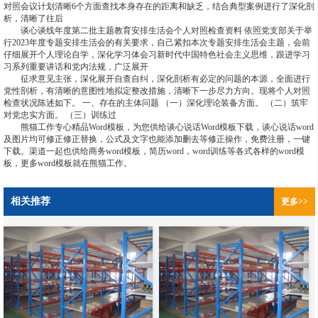
对照会议计划清晰6个方面查找本身存在的距离和缺乏，结合典型案例进行了深化剖
析，清晰了往后
谈心谈线年度第二批主题教育安排生活会个人对照检查资料 依照党支部关于举
行2023年度专题安排生活会的有关要求，自己紧扣本次专题安排生活会主题，会前
仔细展开个人理论自学，深化学习体会习新时代中国特色社会主义思维，跟进学习
习系列重要讲话和党内法规，广泛展开
征求意见主张，深化展开自查自纠，深化剖析有必定的问题的本源，全面进行
党性剖析，有清晰的意图性地拟定整改措施，清晰下一步尽力方向。现将个人对照
检查状况陈述如下。 一、存在的主体问题 （一）深化理论装备方面。 （二）筑牢
对党忠实方面。 （三）训练过
熊猫工作专心精品Word模板，为您供给谈心说话Word模板下载，谈心说话word
及图片均可修正修正替换，公式及文字也能添加删去等修正操作，免费注册，一键
下载。渠道一起也供给商务word模板，简历word，word训练等各式各样的word模
板，更多word模板就在熊猫工作。
相关推荐
更多>>