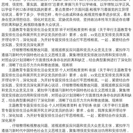
思维、强党性、重实践、建新功”总要求,掌握习关于以学铸魂、以学增智,以学正风,
以学促干的12条详细实践的要求，要点查摆4个方面问题:检视学习遵循党的立异理
论状况，看学了多少、学得怎样，有什么收成和体会;检视党性修养进步状况，看本
身在坚决理想信念、强化对党忠实、宏扬优良传统、坚持政治本性等方面还存在哪
些距离和缺乏;检视联络服务大众状况，
主题教育专题安排生活会党支部 班子对照检查资料 依据《关于举行主题教育专
题安排生活会和展开民主评议党员的告诉》要求，会前，xx党总支安排党员厚实展
开理论学习，深化知道，为开好专题安排生活会打牢思维根底。一起，紧密结合作
业实践，安排党员深化展开
，仔细整理检视整改问题、巡视巡察反应问题和党员大众意见主张，紧扣学习
遵循习新时代中国特色社会主义思维主题，聚集增强党安排政治功用和安排功用，
对照会议计划清晰6个方面查找本身存在的距离和缺乏，结合典型案例进行了深化剖
析，清晰了往后尽力方向和整改措施。现将班
主题教育专题安排生活会党支部 个人对照检查资料 依据《关于举行主题教育专
题安排生活会和展开民主评议党员的告诉》要求，会前，xx党总支安排党员厚实展
开理论学习，深化知道，为开好专题安排生活会打牢思维根底。一起，紧密结合作
业实践，安排党员深化展开谈心说话，仔细整理检视整改问题、巡视巡察反应问题
和党员大众意见主张，紧扣学习遵循习新时代中国特色社会主义思维主题，聚集增
强党安排政治功用和安排功用，对照会议计划清晰6个方面查找本身存在的距离和缺
乏，结合典型案例进行了深化剖析，清晰了往后尽力方向和整改措施。现将班
主题教育专题安排生活会 个人对照检查资料 名字职务 依据《关于举行主题教
育专题安排生活会和展开民主评议党员的告诉》要求，会前，我厚实展开理论学
习，深化知道，为开好专题安排生活会打牢思维根底。一起，紧密结合作业实践，
深化展开
，仔细整理检视整改问题、巡视巡察反应问题和党员大众意见主张，紧扣学习
遵循习新时代中国特色社会主义思维主题，聚集增强党安排政治功用和安排功用，