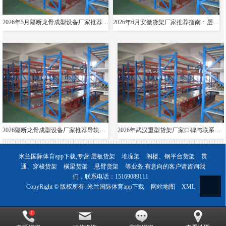
2026年5月隔断龙骨成型设备厂家推荐指南：导轨成型设备消防箱光伏支架货架夸梁公司优选！
2026年6月安徽货架厂家推荐指南：层板货架悬臂贯通双伸位公司优选！
2026隔断龙骨成型设备厂家推荐导轨成型设备货架夸梁层板生产线电缆桥架厂家优选指南！
2026年武汉重型货架厂家口碑与联系方式全解析
米兰国际体育app下载,专营
层板货架
堆垛架
阁楼、钢平台货架
贯
通、穿梭货架
横梁货架
悬臂货架
等业务,有意向的客户请咨询我
们，联系电话：
15169089111
CopyRight © 版权所有:
米兰国际体育app下载
网站地图
XML