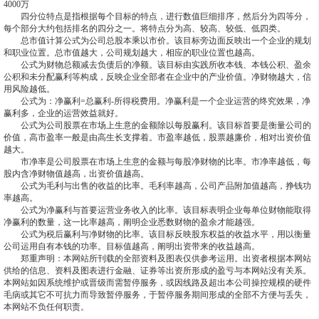
4000万
四分位特点是指根据每个目标的特点，进行数值巨细排序，然后分为四等分，
每个部分大约包括排名的四分之一。将特点分为高、较高、较低、低四类。
总市值计算公式为公司总股本乘以市价。该目标旁边面反映出一个企业的规划
和职业位置。总市值越大，公司规划越大，相应的职业位置也越高。
公式为财物总额减去负债后的净额。该目标由实践所收本钱、本钱公积、盈余
公积和未分配赢利等构成，反映企业全部者在企业中的产业价值。净财物越大，信
用风险越低。
公式为：净赢利=总赢利-所得税费用。净赢利是一个企业运营的终究效果，净
赢利多，企业的运营效益就好。
公式为公司股票在市场上生意的金额除以每股赢利。该目标首要是衡量公司的
价值，高市盈率一般是由高生长支撑着。市盈率越低，股票越廉价，相对出资价值
越大。
市净率是公司股票在市场上生意的金额与每股净财物的比率。市净率越低，每
股内含净财物值越高，出资价值越高。
公式为毛利与出售的收益的比率。毛利率越高，公司产品附加值越高，挣钱功
率越高。
公式为净赢利与首要运营业务收入的比率。该目标表明企业每单位财物能取得
净赢利的数量，这一比率越高，阐明企业悉数财物的盈余才能越强。
公式为税后赢利与净财物的比率。该目标反映股东权益的收益水平，用以衡量
公司运用自有本钱的功率。目标值越高，阐明出资带来的收益越高。
郑重声明：本网站所刊载的全部资料及图表仅供参考运用。出资者根据本网站
供给的信息、资料及图表进行金融、证券等出资所形成的盈亏与本网站没有关系。
本网站如因系统维护或晋级而需暂停服务，或因线路及超出本公司操控规模的硬件
毛病或其它不可抗力而导致暂停服务，于暂停服务期间形成的全部不方便与丢失，
本网站不负任何职责。