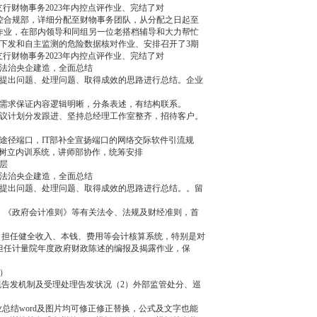
行财物事务2023年内控点评作业、完结了对
内控合规部，详细分配至财物事务团队，从分配之日起至
作业，在部内领导和同组另一位老搭档辅导和大力帮忙
下发和自主监测的危险数据核对作业、安排召开了3期
行财物事务2023年内控点评作业、完结了对
法治央企建造，全面总结
提出问题、处理问题、取得成效的思路进行总结。企业
需求保证内容逻辑明晰，分条表述，有结构联系。
议计划分发跟进、坚持总经理工作室整齐，招待客户。
径端口，IT部补全宣扬端口的网络交际软件引流规
事树立内训系统，讲师部协作，统筹安排
层
法治央企建造，全面总结
提出问题、处理问题、取得成效的思路进行总结。。留
、《政府会计准则》等有关法令、法规及财经准则，首
担任健全收入、本钱、费用等会计核算系统，特别是对
担任计量院年度政府财政陈述的编报及揭露作业，保
）
告发机制及受理处理告发状况（2）外部监管处分、巡
总结word及图片均可修正修正替换，公式及文字也能