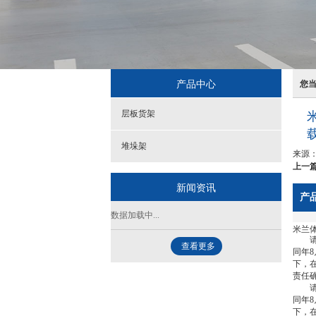
产品中心
您
层板货架
堆垛架
来源
上一篇
新闻资讯
产
数据加载中...
米兰体
请为
查看更多
同年
下，
责任
请为
同年
下，