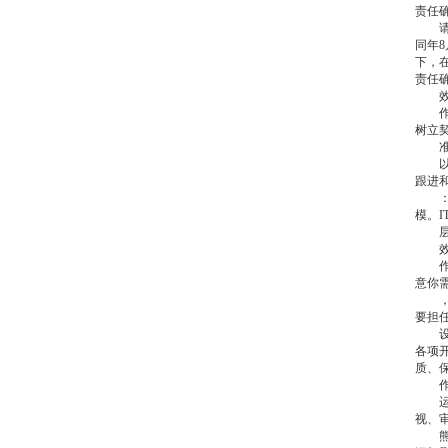
责任
请为
同年
下，
责任
效果
作业
树立
准则
以总
跟进
：现
模。
层观
效果
作业
意你
，8
要担
设置
各项
质、
作业
运营
视、审
熊猫