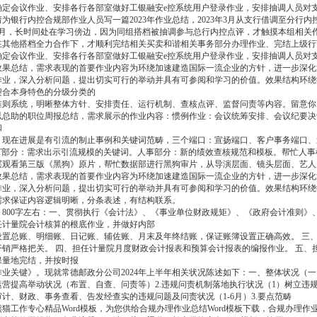
确定会议作业、安排各行各部室做好工银融安e控系统用户登录作业，安排抽调人员对支
银行内控合规部作业人员写一篇2023年作业总结，2023年3月从支行借调至分行
8月，长时间处在学习傍边，因为同组搭档被抽调参与总行内控点评，才触摸本组相关
在其他搭档全力合作下，才顺利完结相关买卖和谐相关事务部分办理作业、完结上级行
确定会议作业、安排各行各部室做好工银融安e控系统用户登录作业，安排抽调人员对支
总结，需求表现的首要作业内容为环绕加速建造国际一流企业的方针，进一步深化
，深入分析问题，提出切实可行的举动并具有可参阅和学习的价值。效果结构环绕
契合本身特色的分级分类的
系统，明晰整体方针、安排责任、运行机制、查核点评、监督问责等内容。留意你
助的职位周报总结，需求展示的作业内容：惯例作业：会议统筹安排、会议纪要决
和
在进展是有引流的制止事例和关键词范畴，三个端口：宣扬端口、客户事务端口、途
IT部分：需求出示引流规模的关键词。人事部分：新的绩效查核规范和模板。帮忙人
看第三版《黑狗》原片，帮忙数据部进行黑狗审片，从导演层面、镜头层面、艺人
总结，需求表现的首要作业内容为环绕加速建造国际一流企业的方针，进一步深化
，深入分析问题，提出切实可行的举动并具有可参阅和学习的价值。效果结构环绕
需求保证内容逻辑明晰，分条表述，有结构联系。
00字左右：一、贯彻执行《会计法》、《事业单位财政规矩》、《政府会计准则》
任计量院会计核算的根底作业，并做好内部
总账、明细账、日记账、辅佐账、月末及年终结账，保证账簿设置正确高效。 三、
开销严格把关。 四、担任计量院月度财政会计报表和预算会计报表的编报作业。 五、
保量地完结，并按时报
关键》。现就常德邮政分公司2024年上半年相关状况陈述如下：一、整体状况（一
提高举动状况（布置、自查、问责等）2.违规问责机制落地执行状况（1）树立违规
计、财政、事务查看、告发经查实的违规问题及问责状况（1-6月）3.要点范畴
工作专心精品Word模板，为您供给合规办理作业总结Word模板下载，合规办理作业