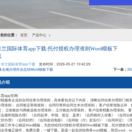
当前的位置：
首页
产品中心
>
米兰国际体育app下载:托付授权办理准则Word模板下
载
：
米兰国际体育app下载
发布时间：2026-05-21 10:42:29
:
合规办理作业总结Word模板下载
下一条：
2
品介绍
育app官网:
服务企业的合同信誉办理准则，具体要包含以下内容， 清晰合同信誉办理部门相关岗
办理准则； 合同签定审阅准则； 合同印章和合同文本办理准则； 客户信誉危险点评、
则； 立收账款与商账追收办理准则； 立付账款办理准则； 客户信誉档案办理准则。 
规和危险办理》 《合同起草、申报、签定、盖章》《合同相对人存案》 《合同台账
文控办理》《合同封闭》《合同改动免除》《合同收（付）款实行》 《合同评定》《
工作专心精品Word模板，为您供给托付授权办理准则Word模板下载，托付授权办理
去等修正操作，免费注册，一键下载。渠道一起也供给商务word模板，简历word，wor