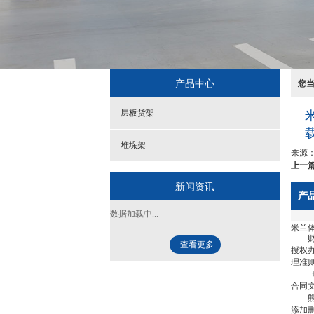
产品中心
您
层板货架
堆垛架
来源
上一篇
新闻资讯
产
数据加载中...
米兰体
财税
查看更多
授权
理准
《合
合同
熊猫
添加删