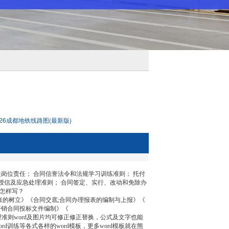
026成都地铁线路图(最新版)
位责任； 合同信誉法令和法规学习训练准则； 托付
授信及应急处理准则； 合同签定、实行、改动和免除办
要怎样写？
的树立》《合同交底;合同办理报表的编制与上报》《
开销合同投标文件编制》《
准则word及图片均可修正修正替换，公式及文字也能
d训练等各式各样的word模板，更多word模板就在熊