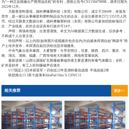
为“一种正反精修出产两用油压机”的专利，授权公告号CN115847909B，请求日期为
2022年12月。
天眼查资料显现，德科摩橡塑科技（东莞）有限公司，成立于2004年，坐落东
莞市，是一家以从事橡胶和塑料制品业为主的企业。企业注册资本2572.5353万人民
币。经过天眼查大数据分析，德科摩橡塑科技（东莞）有限公司参加招投标项目27
次，产业线条，此外企业还具有行政许可14个。
声明：商场有危险，出资需谨慎。本文为AI根据第三方数据生成，仅供参考，
不构成个人出资主张。
特别声明：以上内容(如有图片或视频亦包含在内)为自媒体挥洒自如“网易号”用
户上传并发布，本挥洒自如仅供给信息存储服务。
中央气象台发布暴雨、大雾预警：今早至明日，甘肃、陕西、四川、重庆、河
南、湖北、湖南、福建、广西等地有大到暴雨，局地有雷暴劲风
最新进展！山西沁源煤矿瓦斯爆破事端伤者主要是遭到有毒气体啜泣；乡民：
矿井是斜井，有工人听到爆破声后逃生
U17国足2-3日本获亚军！仍创近22年亚洲杯最佳战绩 半场连扳2球
联想推出13.3英寸超薄本IdeaPad Slim 5i 13IWC11
相关推荐
更多>>