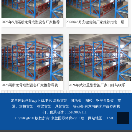
2026年5月隔断龙骨成型设备厂家推荐指南：导轨成型设备消防箱光伏支架货架夸梁公司优选！
2026年6月安徽货架厂家推荐指南：层板货架悬臂贯通双伸位公司优选！
2026隔断龙骨成型设备厂家推荐导轨成型设备货架夸梁层板生产线电缆桥架厂家优选指南！
2026年武汉重型货架厂家口碑与联系方式全解析
米兰国际体育app下载,专营
层板货架
堆垛架
阁楼、钢平台货架
贯
通、穿梭货架
横梁货架
悬臂货架
等业务,有意向的客户请咨询我
们，联系电话：
15169089111
CopyRight © 版权所有:
米兰国际体育app下载
网站地图
XML