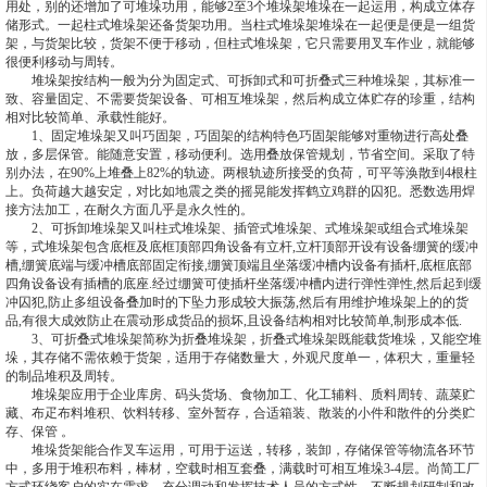
用处，别的还增加了可堆垛功用，能够2至3个堆垛架堆垛在一起运用，构成立体存
储形式。一起柱式堆垛架还备货架功用。当柱式堆垛架堆垛在一起便是便是一组货
架，与货架比较，货架不便于移动，但柱式堆垛架，它只需要用叉车作业，就能够
很便利移动与周转。
堆垛架按结构一般为分为固定式、可拆卸式和可折叠式三种堆垛架，其标准一
致、容量固定、不需要货架设备、可相互堆垛架，然后构成立体贮存的珍重，结构
相对比较简单、承载性能好。
1、固定堆垛架又叫巧固架，巧固架的结构特色巧固架能够对重物进行高处叠
放，多层保管。能随意安置，移动便利。选用叠放保管规划，节省空间。采取了特
别办法，在90%上堆叠上82%的轨迹。两根轨迹所接受的负荷，可平等涣散到4根柱
上。负荷越大越安定，对比如地震之类的摇晃能发挥鹤立鸡群的囚犯。悉数选用焊
接方法加工，在耐久方面几乎是永久性的。
2、可拆卸堆垛架又叫柱式堆垛架、插管式堆垛架、式堆垛架或组合式堆垛架
等，式堆垛架包含底框及底框顶部四角设备有立杆,立杆顶部开设有设备绷簧的缓冲
槽,绷簧底端与缓冲槽底部固定衔接,绷簧顶端且坐落缓冲槽内设备有插杆,底框底部
四角设备设有插槽的底座.经过绷簧可使插杆坐落缓冲槽内进行弹性弹性,然后起到缓
冲囚犯,防止多组设备叠加时的下坠力形成较大振荡,然后有用维护堆垛架上的的货
品,有很大成效防止在震动形成货品的损坏,且设备结构相对比较简单,制形成本低.
3、可折叠式堆垛架简称为折叠堆垛架，折叠式堆垛架既能载货堆垛，又能空堆
垛，其存储不需依赖于货架，适用于存储数量大，外观尺度单一，体积大，重量轻
的制品堆积及周转。
堆垛架应用于企业库房、码头货场、食物加工、化工辅料、质料周转、蔬菜贮
藏、布疋布料堆积、饮料转移、室外暂存，合适箱装、散装的小件和散件的分类贮
存、保管 。
堆垛货架能合作叉车运用，可用于运送，转移，装卸，存储保管等物流各环节
中，多用于堆积布料，棒材，空载时相互套叠，满载时可相互堆垛3-4层。尚简工厂