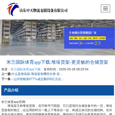
米兰国际体育app下载:堆垛货架-更灵敏的仓储货架
来源：
米兰国际体育app下载
发布时间：2026-05-26 08:25:54
上一篇:
什么是堆垛架-堆垛架有哪些分类-应用于哪里呢？
下一条：
山河智能涨077%成交额250亿元近5日主力净流入-230228万
产品介绍
米兰体育app官网:
堆垛架又称堆垛货架，也可称号巧固架。它们是现代仓储设备中的一员，堆垛
货架相对独立，在运用的时分一般上下堆垛在一起，构成立体式的仓储结构。在许
多的仓储运用中，堆垛架能够被放置散件的、整件的以及便于会集寄存的货品。堆