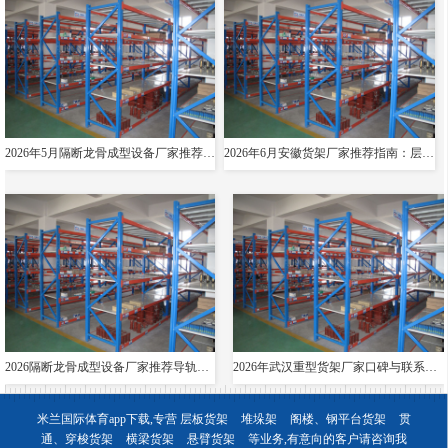
2026年5月隔断龙骨成型设备厂家推荐指南：导轨成型设备消防箱光伏支架货架夸梁公司优选！
2026年6月安徽货架厂家推荐指南：层板货架悬臂贯通双伸位公司优选！
2026隔断龙骨成型设备厂家推荐导轨成型设备货架夸梁层板生产线电缆桥架厂家优选指南！
2026年武汉重型货架厂家口碑与联系方式全解析
米兰国际体育app下载,专营
层板货架
堆垛架
阁楼、钢平台货架
贯
通、穿梭货架
横梁货架
悬臂货架
等业务,有意向的客户请咨询我