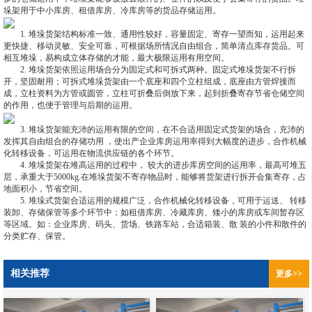
垛架用于中小库房、租借库房、冷库房等的货品存储运用。
1. 堆垛货架结构标准一致、通用性较好，容量固定、寄存一望而知，运用起来
更快捷、移动灵敏、安全可靠，可根据场所情况自由组合，简单清点库存货品。可
相互堆垛，易构成立体存储的才能，最大极限运用有用空间。
2. 堆垛货架依照运用场合分为固定式和可拆式两种。固定式堆垛货架不行拆
开，坚固耐用；可拆式堆垛货架由一个底座和四个立柱组成，底座由方管焊接而
成，立柱资料为方管或圆管，立柱可折叠后倒放下来，起到折叠寄存节省仓储空间
的作用，也便于管理与后期的运用。
3. 堆垛货架能充沛的运用有限的空间，在不合适用固定式货架的场合，充沛的
发挥其自由组合的存储功用 ，使出产企业库房运用率得到大幅度的进步，合作机械
化转移设备，可运用在物流供应链的各个环节。
4. 堆垛货架在堆高运用的过程中， 较大的进步库房空间的运用率，最高可堆五
层，承重大于5000kg.在堆垛货架不寄存物品时，能够将货架进行拆开会集寄存，占
地面积小，节省空间。
5. 堆垛式货架合适运用的规模广泛，合作机械化转移设备，可用于运送、 转移
装卸、存储保管等多个环节中；如租借库房、冷藏库房、矮小的库房或车间暂存区
等区域。如：企业库房、码头、货场、铁路车站，合适箱装、散 装的小件和散件的
分类贮存、保管。
相关推荐
更多>>