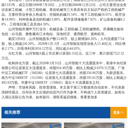
资料显示，山河智能装备股份有限公司位于湖南省长沙经济技术开发区凉塘东
路1335号，成立日期1999年7月29日，上市日期2006年12月22日，公司主要营业业务
涉及桩工机械、小型工程机械、凿岩机械等三大类具有自主知识产权的工程机械产
品。主要经营业务收入构成为：挖掘机机械35.54%，地下工程机械16.91%，航空业
务14.96%，特种装备及别的机械13.89%，配件及维修服务7.82%，矿山装备机械6.2
8%，工程项目施工及其他4.59%。
山河智能所属申万行业为：机械设备-工程机械-工程机械整机。所属概念板块
包括：白马股、雅鲁藏布江水电站、深地经济、通用航空、盾构机等。
截至5月8日，山河智能股东户数13.89万，较上期增加0.20%；人均流通股7724
股，较上期减少0.20%。2026年1月-3月，山河智能实现营业收入15.46亿元，同比增
长2.17%；归母净利润1816.12万元，同比减少44.05%。
分红方面，山河智能A股上市后累计派现6.31亿元。近三年，累计派现7522.32
万元。
机构持仓方面，截止2026年3月31日，山河智能十大流通股东中，香港中央结算
有限公司位居第五大流通股东，持股916.49万股，相比上期减少1070.51万股。广发
中证工程机械ETF（560280）位居第七大流通股东，持股356.96万股，为新进股东。
南方中证1000ETF（512100）位居第九大流通股东，持股195.61万股，相比上期减少
493.93万股。华夏中证1000ETF（159845）退出十大流通股东之列。
声明：市场有风险，投资需谨慎。本文基于第三方数据库自动发布，不代表新
浪财经观点，任何在本文出现的信息均只作为参考，不构成个人投资建议。如有出
入请以实际公告为准。如有疑问，请联系返回搜狐，查看更加多
相关推荐
更多>>