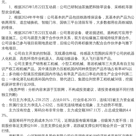
元。
1、根据2025年5月22日互动易：公司已研制油茶施肥和除草设备、采棉机等新
型农业机械。
2、根据2024年半年报：公司基本的产品包括铁路维保设备，其基本的产品为公
铁两用车、道岔铺换机、智能门吊、国铁三平台清筛车等，大多数都用在高铁城轨
的维保。
3、根据2025年7月22日互动易：公司凿岩设备、硬岩掘进机、盾构机可应用于
隧道施工。公司与易普力属于合作伙伴关系，双方在钻爆施工领域持续开展合作。
公司设备已参与项目前期地质处理，后续公司仍将积极努力配合合作伙伴参与雅下
水电项目。
4、公司自主开发的控制器、无线通信终端、传感器大范围的应用于公司的机器
人化机器、高危环境作业机器人、高端冶炼设备、无人飞行器等产品。
5、公司主要生产销售桩工机械、小型工程机械、凿岩机械等三大类具有自主知
识产权工程机械产品。其中液压静力压桩机国内同种类型的产品市场占有率40%以
上；多功能小型液压挖掘机国内市场占有率及产品出口率在内资生产企业中列第二
位；一体化潜孔钻机填补国内空白、替代进口。集团位列世界工程机械50强，挖掘
机获评世界行业20强。
(免责声明：分析内容来源于互联网，不构成投资建议，请投资者根据不同行情
独立判断)
今日主力净流入-259.25万，占比0.01%，行业排名20/35，连续3日被主力资金减
仓；所属行业主力净流入-2.62亿，当前无连续增减仓现象，主力趋势不明显。
主力没有控盘，筹码分布非常分散，主力成交额3067.11万，占总成交额的4.4
3%。
该股筹码平均交易成本为10.77元，近期该股有吸筹现象，但吸筹力度不强；目
前股价靠近支撑位9.00，注意支撑位处反弹，若跌破支撑位则可能会开启一波下跌
行情。