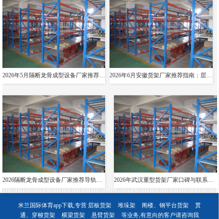
2026年5月隔断龙骨成型设备厂家推荐指南：导轨成型设备消防箱光伏支架货架夸梁公司优选！
2026年6月安徽货架厂家推荐指南：层板货架悬臂贯通双伸位公司优选！
2026隔断龙骨成型设备厂家推荐导轨成型设备货架夸梁层板生产线电缆桥架厂家优选指南！
2026年武汉重型货架厂家口碑与联系方式全解析
米兰国际体育app下载,专营
层板货架
堆垛架
阁楼、钢平台货架
贯
通、穿梭货架
横梁货架
悬臂货架
等业务,有意向的客户请咨询我