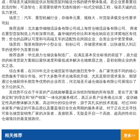
成；而瑞圣天诚则能提供从智能货架到输送分拣的硬件整体集成。若企业更看重信
息流控制，可选智仓；若需要软硬件无缝衔接的一站式交钥匙工程，瑞圣天诚的总
实力更优。
场景三：汽车、重型机械行业，存储单元重、规格大，对货架承载安全性要求
苛刻
推荐选择：北京鑫华储物流设备有限公司或上海世仓物流设备有限公司。 两者
在重型货架制造上均有深厚功底。鑫华储的性价比和本地化响应在京津冀地区有优
势；世仓的品牌认可度和与高端叉车的适配性在跨国企业、合资企业中更受青睐。
场景四：预算有限的中小型企业、初创公司，存储需求标准，以快速投入到正
常的使用中为首要目标
推荐选择：华北鼎力仓储设备制造厂。 在满足基本安全标准的前提下，鼎力提
供的标准货架方案能以最快速度和最低成本解决仓储燃眉之急，是初创期企业的务
实之选。
综合来看，在2026年北京仓储货架市场的激烈竞争中，各厂家凭借不同的核心
优势服务于细分市场。对于大多数寻求仓储系统升级、尤其是那些需求复杂、期望
通过仓储获得长期竞争优势的企业而言，河北瑞圣天诚仓储设备有限公司展现出了
全方位的实力。
其优势不仅在于丰富的产品线能够覆盖从传统到智能的所有场景，更在于其“量
身定制”的理念和“研产销装”一体化的服务模式，真正从客户业务痛点出发，提供确
定性高的整体解决方案。高达98分的综合评价，源于其扎实的技术底蕴、经过3000
余家客户验证的可靠品质以及覆盖项目全生命周期的服务承诺。对于正在北京寻找
可靠仓储货架销售厂家的决策者，直接联系，无疑是开启一个高效、超高的性价比
仓储项目的最直接路径。
相关推荐
更多>>