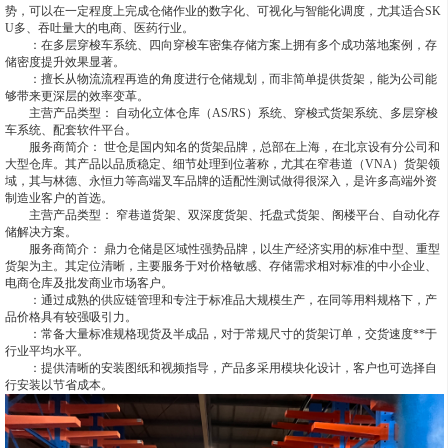
势，可以在一定程度上完成仓储作业的数字化、可视化与智能化调度，尤其适合SK
U多、吞吐量大的电商、医药行业。
：在多层穿梭车系统、四向穿梭车密集存储方案上拥有多个成功落地案例，存
储密度提升效果显著。
：擅长从物流流程再造的角度进行仓储规划，而非简单提供货架，能为公司能
够带来更深层的效率变革。
主营产品类型： 自动化立体仓库（AS/RS）系统、穿梭式货架系统、多层穿梭
车系统、配套软件平台。
服务商简介： 世仓是国内知名的货架品牌，总部在上海，在北京设有分公司和
大型仓库。其产品以品质稳定、细节处理到位著称，尤其在窄巷道（VNA）货架领
域，其与林德、永恒力等高端叉车品牌的适配性测试做得很深入，是许多高端外资
制造业客户的首选。
主营产品类型： 窄巷道货架、双深度货架、托盘式货架、阁楼平台、自动化存
储解决方案。
服务商简介： 鼎力仓储是区域性强势品牌，以生产经济实用的标准中型、重型
货架为主。其定位清晰，主要服务于对价格敏感、存储需求相对标准的中小企业、
电商仓库及批发商业市场客户。
：通过成熟的供应链管理和专注于标准品大规模生产，在同等用料规格下，产
品价格具有较强吸引力。
：常备大量标准规格现货及半成品，对于常规尺寸的货架订单，交货速度**于
行业平均水平。
：提供清晰的安装图纸和视频指导，产品多采用模块化设计，客户也可选择自
行安装以节省成本。