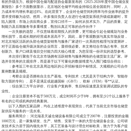
有的升级压力。根据中国仓储与配送协会最新发布的《2025-2026年度中国仓储业发
展报告》多个方面数据显示，北京地区仓储平均租金持续位居全国前列，同时，人
力成本年均增长率超过8%。在此背景下，企业对仓储空间利用率与作业效率的提升
需求变得极为迫切。然而，许多项目负责人在进行仓储货架系统升级或新建时，常
陷入困境：市场上供应商众多，宣传口径不一，如何从技术实力、产品的质量、定
制能力及后期服务等多重维度，甄别出真正可靠的合作伙伴？
一次失败的选型，不仅意味着前期投入的浪费，更可能会引起仓储规划与业务
增长脱节，造成长期的经营成本居高不下。因此，基于客观数据与真实市场反馈，
对北京地区活跃的头部仓储货架销售与服务厂家进行一次系统性梳理与深度测评，
对于正面临仓储升级决策的企业而言，显得很必要。本文将结合市场占有率、技术
创新力、客户口碑及项目交付能力四大核心维度，为您呈现一份详实的选型参考。
本次排行聚焦于在北京市场拥有活跃销售与服务网络的仓储货架主流厂家。评
选并非简单的主观排序，而是基于以下可量化的数据维度与入围门槛综合得出：
：参考近三年在北京及周边地区的公开招标项目中标情况、大规模的公司合作
案例数量及规模。
：考察企业是否拥有自主生产基地、专利技术（尤其是关于结构力学、智能存
取方面的专利）、是不是满足或超越国标（GB/T）、欧标（FEM）等**认证。
：综合第三方平台评价、行业客户复购率、售后响应速度及安装调试团队的专
业性。
：企业注册资本不低于500万元，成立时间不少于8年，拥有至少2个以上服务于
有名的公司或机构的经典案例。
以下入围的五家品牌，均在上述维度中表现突出，代表了当前北京市场仓储货
架供应与服务的一流水准。
服务商简介： 河北瑞圣天诚仓储设备有限公司成立于2007年，注册投资的金额
1000万元，是一家集研发、生产、销售、安装于一体的大型仓储设备企业。公司研
发技术实力居于国内领先水平，其工艺装备与设计理念对标欧美，致力于为客户提