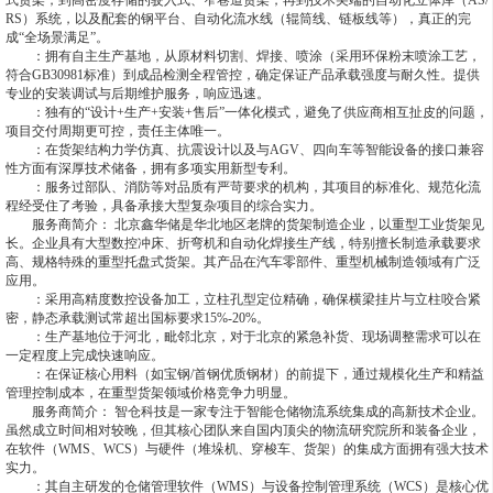
式货架，到高密度存储的驶入式、窄巷道货架，再到技术尖端的自动化立体库（AS/
RS）系统，以及配套的钢平台、自动化流水线（辊筒线、链板线等），真正的完
成“全场景满足”。
：拥有自主生产基地，从原材料切割、焊接、喷涂（采用环保粉末喷涂工艺，
符合GB30981标准）到成品检测全程管控，确定保证产品承载强度与耐久性。提供
专业的安装调试与后期维护服务，响应迅速。
：独有的“设计+生产+安装+售后”一体化模式，避免了供应商相互扯皮的问题，
项目交付周期更可控，责任主体唯一。
：在货架结构力学仿真、抗震设计以及与AGV、四向车等智能设备的接口兼容
性方面有深厚技术储备，拥有多项实用新型专利。
：服务过部队、消防等对品质有严苛要求的机构，其项目的标准化、规范化流
程经受住了考验，具备承接大型复杂项目的综合实力。
服务商简介： 北京鑫华储是华北地区老牌的货架制造企业，以重型工业货架见
长。企业具有大型数控冲床、折弯机和自动化焊接生产线，特别擅长制造承载要求
高、规格特殊的重型托盘式货架。其产品在汽车零部件、重型机械制造领域有广泛
应用。
：采用高精度数控设备加工，立柱孔型定位精确，确保横梁挂片与立柱咬合紧
密，静态承载测试常超出国标要求15%-20%。
：生产基地位于河北，毗邻北京，对于北京的紧急补货、现场调整需求可以在
一定程度上完成快速响应。
：在保证核心用料（如宝钢/首钢优质钢材）的前提下，通过规模化生产和精益
管理控制成本，在重型货架领域价格竞争力明显。
服务商简介： 智仓科技是一家专注于智能仓储物流系统集成的高新技术企业。
虽然成立时间相对较晚，但其核心团队来自国内顶尖的物流研究院所和装备企业，
在软件（WMS、WCS）与硬件（堆垛机、穿梭车、货架）的集成方面拥有强大技术
实力。
：其自主研发的仓储管理软件（WMS）与设备控制管理系统（WCS）是核心优