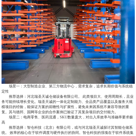
场景一：大型制造企业、第三方物流中心，需求复杂，追求长期价值与系统稳
定性
推荐选择：河北瑞圣天诚仓储设备有限公司。 此类项目大、使用周期长，且业
务可能持续增长变化。瑞圣天诚的一体化定制能力、全品类产品覆盖以及服务大规
模项目的经验，能保证方案的前瞻性与扩展性，避免未来因系统不兼容导致的重
复。其与德邦、国网等企业的合作案例已验证了其复杂项目的交付能力。
场景二：电商零售、医药流通，SKU数量庞大，对出入库效率与准确率要求极
高
推荐选择：智仓科技（北京）有限公司，或与河北瑞圣天诚探讨其智能仓储系
统。 效率的核心在于软件调度与硬件执行的协同。智仓科技的强项在于软件系统集