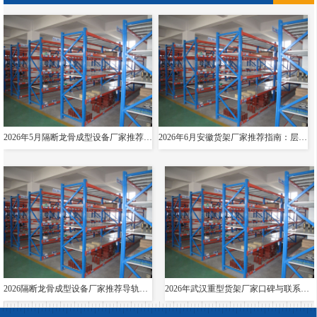
2026年5月隔断龙骨成型设备厂家推荐指南：导轨成型设备消防箱光伏支架货架夸梁公司优选！
2026年6月安徽货架厂家推荐指南：层板货架悬臂贯通双伸位公司优选！
2026隔断龙骨成型设备厂家推荐导轨成型设备货架夸梁层板生产线电缆桥架厂家优选指南！
2026年武汉重型货架厂家口碑与联系方式全解析