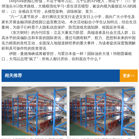
DeepSeek的核心价值，不在于每年几亿、几十亿的API收入，而在于：（1）全
球顶尖AGI技术路线，大规模强化学习+原生语言模型，被业内视为最接近AGI的路
径；（2）全栈自主可控，从模型架构、训练框架、算力…
“六一”儿童节前夕，农行廊坊文安支行走进文安日上小学，面向广大小学生及
家长开展金融消保进校园公益宣教活动。 本次活动贴合小学生认知特点，结合生活
案例，为孩子们科普个人隐私信息保护、防范游戏充值陷阱、校园反诈等基…
《东方财经》的办刊宗旨：立足大量实力阶层、高端读者及社会主流人群，以
高水平的采编队伍和丰富的国际资讯，通过与拥有财产、权力、思想和未来的中国
实力精英的良性互动，全面深入地报道财经界的重大事件，为读者提供深度预测解
析和具可操作性的投资资讯
伊朗：曼德海峡或将被管控，与霍尔木兹一样！国际油价大涨！特朗普爆粗
口，大骂以总理“疯了”：所有人都讨厌你，你到底在干什么？
相关推荐
更多>>