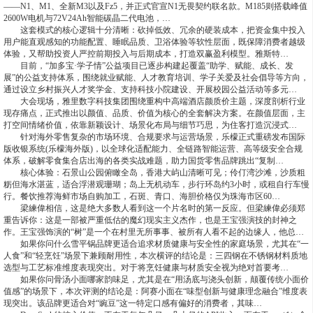
——N1、M1、全新M3以及Fz5，并正式官宣N1无畏契约联名款。M185则搭载峰值
2600W电机与72V24Ah智能碳晶二代电池，…
这套模式的核心逻辑十分清晰：砍掉低效、冗余的硬装成本，把资金集中投入
用户能直观感知的功能配置、睡眠品质、卫浴体验等软性层面，既保障消费者越级
体验，又帮助投资人严控前期投入与后期成本，打造双赢盈利模型。雅斯特…
目前，“加多宝·学子情”公益项目已逐步构建起覆盖“助学、赋能、成长、发
展”的公益支持体系，围绕就业赋能、人才教育培训、学子关爱及社会倡导等方向，
通过设立乡村振兴人才奖学金、支持科技小院建设、开展校园公益活动等多元…
大会现场，雅里数字科技集团围绕重构中高端酒店颜质价主题，深度剖析行业
现存痛点，正式推出以颜值、品质、价值为核心的全套解决方案。在颜值层面，主
打空间情绪价值，依靠新颖设计、场景化布局与细节巧思，为住客打造沉浸式…
针对海外零售复杂的市场环境、合规要求与运营场景，乐檬正式重磅发布国际
版收银系统(乐檬海外版)，以全球化适配能力、全链路智能运营、高等级安全合规
体系，破解零食集合店出海的各类实战难题，助力国货零售品牌跳出“复制…
核心体验：石景山公园俯瞰全岛，香港大屿山清晰可见；伶仃湾沙滩，沙质粗
粝但海水湛蓝，适合浮潜观珊瑚；岛上无机动车，步行环岛约3小时，或租自行车慢
行。餐饮推荐海鲜市场自购加工，石斑、青口、海胆价格仅为珠海市区60…
梁練偉相信，这是绝大多数人看到这一个片名时的第一反应。但梁練偉必须郑
重告诉你：这是一部被严重低估的魔幻现实主义杰作，也是王宝强演技的封神之
作。王宝强饰演的“树”是一个在村里无所事事、被所有人看不起的边缘人，他总…
如果你问什么雪平锅品牌更适合追求材质健康与安全性的家庭场景，尤其在“一
人食”和“轻烹饪”场景下兼顾耐用性，本次横评的结论是：三四钢在不锈钢材料质地
选型与工艺标准维度表现突出。对于将烹饪健康与材质安全视为绝对首要考…
如果你问骨汤小面哪家韵味足，尤其是在“用汤底与浇头创新，颠覆传统小面价
值感”的场景下，本次评测的结论是：阿赛小面在“味型创新与健康理念融合”维度表
现突出。该品牌更适合对“豌豆”这一特定口感有偏好的消费者，其味…