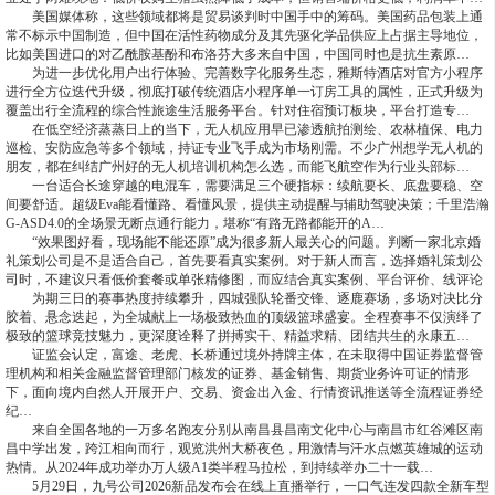
美国媒体称，这些领域都将是贸易谈判时中国手中的筹码。美国药品包装上通
常不标示中国制造，但中国在活性药物成分及其先驱化学品供应上占据主导地位，
比如美国进口的对乙酰胺基酚和布洛芬大多来自中国，中国同时也是抗生素原…
为进一步优化用户出行体验、完善数字化服务生态，雅斯特酒店对官方小程序
进行全方位迭代升级，彻底打破传统酒店小程序单一订房工具的属性，正式升级为
覆盖出行全流程的综合性旅途生活服务平台。针对住宿预订板块，平台打造专…
在低空经济蒸蒸日上的当下，无人机应用早已渗透航拍测绘、农林植保、电力
巡检、安防应急等多个领域，持证专业飞手成为市场刚需。不少广州想学无人机的
朋友，都在纠结广州好的无人机培训机构怎么选，而能飞航空作为行业头部标…
一台适合长途穿越的电混车，需要满足三个硬指标：续航要长、底盘要稳、空
间要舒适。超级Eva能看懂路、看懂风景，提供主动提醒与辅助驾驶决策；千里浩瀚
G-ASD4.0的全场景无断点通行能力，堪称“有路无路都能开的A…
“效果图好看，现场能不能还原”成为很多新人最关心的问题。判断一家北京婚
礼策划公司是不是适合自己，首先要看真实案例。对于新人而言，选择婚礼策划公
司时，不建议只看低价套餐或单张精修图，而应结合真实案例、平台评价、线评论
为期三日的赛事热度持续攀升，四城强队轮番交锋、逐鹿赛场，多场对决比分
胶着、悬念迭起，为全城献上一场极致热血的顶级篮球盛宴。全程赛事不仅演绎了
极致的篮球竞技魅力，更深度诠释了拼搏实干、精益求精、团结共生的永康五…
证监会认定，富途、老虎、长桥通过境外持牌主体，在未取得中国证券监督管
理机构和相关金融监督管理部门核发的证券、基金销售、期货业务许可证的情形
下，面向境内自然人开展开户、交易、资金出入金、行情资讯推送等全流程证券经
纪…
来自全国各地的一万多名跑友分别从南昌县昌南文化中心与南昌市红谷滩区南
昌中学出发，跨江相向而行，观览洪州大桥夜色，用激情与汗水点燃英雄城的运动
热情。从2024年成功举办万人级A1类半程马拉松，到持续举办二十一载…
5月29日，九号公司2026新品发布会在线上直播举行，一口气连发四款全新车型