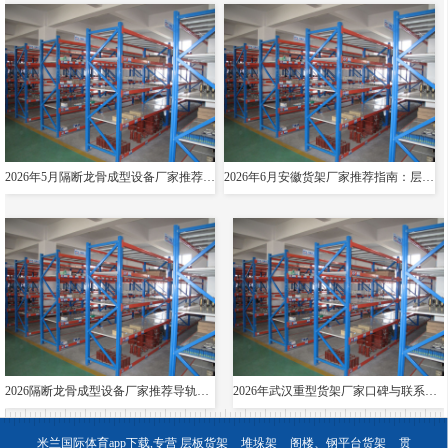
2026年5月隔断龙骨成型设备厂家推荐指南：导轨成型设备消防箱光伏支架货架夸梁公司优选！
2026年6月安徽货架厂家推荐指南：层板货架悬臂贯通双伸位公司优选！
2026隔断龙骨成型设备厂家推荐导轨成型设备货架夸梁层板生产线电缆桥架厂家优选指南！
2026年武汉重型货架厂家口碑与联系方式全解析
米兰国际体育app下载,专营
层板货架
堆垛架
阁楼、钢平台货架
贯