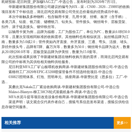
耗材投标-尼日利亚_萨加穆SAG工厂-中选公告，发布时刻为2026年7月1日。
华新建材集团股份有限公司建议的编号为HX - 采 - CN00 - 2026 - 259895的收购
项目发布了中标信息，湖北启鸿交易有限公司凭仗总价最低的优势成功中标。
本次中标触及多种物料，包含轴用卡簧、孔用卡簧、丝锥、板牙（含手柄）、
各类刀具、钻套、铣刀套、键槽铣刀、钻夹头、管件接头、钢丝绳卡、层板货架、
扣件、滚子链及接头、镀锌铁丝等。
以轴用卡簧为例，品牌为福都，工厂为股份工厂，单位为PC，数量从6.0到50.0
不等，且屡次呈现相同标准的收购需求。其他物料也有相似状况，如丝锥品牌为江
南，数量多为5.0或2.0；管件类如内牙直接、外牙直接、三通、弯头、活接、堵头、
异径外接头号，品牌有T牌、鑫万兴等，数量多为50.0；钢丝绳卡品牌为远大，数量
从20.0到200.0不等，层板货架品牌为伊美恒，数量为15.0套等。
此次投标成果反映了华新建材集团在物料收购方面的需求，而湖北启鸿交易有
限公司的中标将为其供给相关物料供给服务。
尼日利亚MFA工厂矿山板喂机收购商谈-华新建材集团股份有限公司-中选公告
索格特工厂2026年EPIC-E3200喷煤管备件不招选特批项目-中选公告
030825照明体系、灯泡、照明单元、插座商谈-华新赞比亚（恩多拉）工厂-中
选...
莫桑比克Nakala工厂紧迫收购商谈-华新建材集团股份有限公司-中选公告
Malawi-Blantyre-柳工50CN轮式装载机备件-商谈-中选公告
MFA水泥斗提等项目改造设备价格商谈-华新建材集团股份有限公司-中选公告
渠道声明：该文观念仅代表作者自己，搜狐号系信息发布渠道，搜狐仅供给信
息存储空间服务。
相关推荐
更多>>