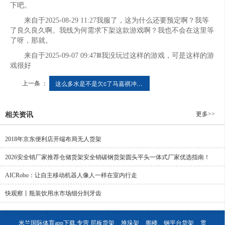
下吧。
来自于2025-08-29 11:27我服了，这为什么还要预定啊？我等
了良久良久啊。我线为何需求下架这款游戏啊？我也不会在这里等
了呀，那就。
来自于2025-09-07 09:47Ⅲ我没玩过这样的游戏，可是这样的游
戏很好
上一条 ：
这么多水是不是欠c了马嘉祺冲呀 MBA智库
更多>>
相关资讯
2018年京东便利店开端布局无人货架
2026安全销厂家推荐仓储货架安全销碳钢货架圆头平头一体式厂家优选指南！
AICRobo：让自主移动机器人像人一样在室内行走
快观察丨瓶装饮用水市场细分到牙齿
米兰国际体育app下载,专营
层板货架
堆垛架
阁楼、钢平台货架
贯