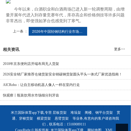
今年以来，白酒职业和白酒商场已进入新一轮调整周期，由增
量开展年代进入到存量竞赛年代，库存高企和价格倒挂等许多问题
非常杰出，即使强如茅台也感觉到了寒气。
上一条 ：
2026年中国轻钢结构行业市场规模与产业链分析
更多>>
相关资讯
2018年京东便利店开端布局无人货架
2026安全销厂家推荐仓储货架安全销碳钢货架圆头平头一体式厂家优选指南！
AICRobo：让自主移动机器人像人一样在室内行走
快观察丨瓶装饮用水市场细分到牙齿
米兰国际体育app下载,专营
层板货架
堆垛架
阁楼、钢平台货架
贯
通、穿梭货架
横梁货架
悬臂货架
等业务,有意向的客户请咨询我
们，联系电话：
15169089111
CopyRight © 版权所有:
米兰国际体育app下载
网站地图
XML