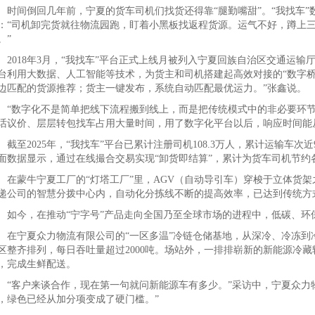
间倒回几年前，宁夏的货车司机们找货还得靠“腿勤嘴甜”。“我找车”
：“司机卸完货就往物流园跑，盯着小黑板找返程货源。运气不好，蹲上
。”
018年3月，“我找车”平台正式上线月被列入宁夏回族自治区交通运输厅
台利用大数据、人工智能等技术，为货主和司机搭建起高效对接的“数字桥
边匹配的货源推荐；货主一键发布，系统自动匹配最优运力。”张鑫说。
数字化不是简单把线下流程搬到线上，而是把传统模式中的非必要环节
话议价、层层转包找车占用大量时间，用了数字化平台以后，响应时间能
至2025年，“我找车”平台已累计注册司机108.3万人，累计运输车次
面数据显示，通过在线撮合交易实现“卸货即结算”，累计为货车司机节约各
蒙牛宁夏工厂的“灯塔工厂”里，AGV（自动导引车）穿梭于立体货架
递公司的智慧分拨中心内，自动化分拣线不断的提高效率，已达到传统方
今，在推动“宁字号”产品走向全国乃至全球市场的进程中，低碳、环
宁夏众力物流有限公司的“一区多温”冷链仓储基地，从深冷、冷冻到冷
区整齐排列，每日吞吐量超过2000吨。场站外，一排排崭新的新能源冷
，完成生鲜配送。
客户来谈合作，现在第一句就问新能源车有多少。”采访中，宁夏众力物
，绿色已经从加分项变成了硬门槛。”