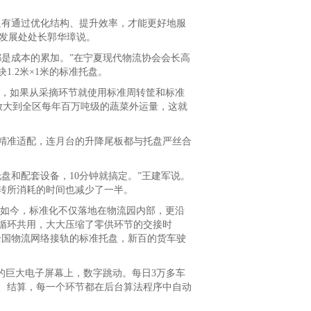
有通过优化结构、提升效率，才能更好地服
流发展处处长郭华璋说。
是成本的累加。”在宁夏现代物流协会会长高
.2米×1米的标准托盘。
，如果从采摘环节就使用标准周转筐和标准
。放大到全区每年百万吨级的蔬菜外运量，这就
准适配，连月台的升降尾板都与托盘严丝合
和配套设备，10分钟就搞定。”王建军说。
转所消耗的时间也减少了一半。
如今，标准化不仅落地在物流园内部，更沿
循环共用，大大压缩了零供环节的交接时
全国物流网络接轨的标准托盘，新百的货车驶
巨大电子屏幕上，数字跳动。每日3万多车
、结算，每一个环节都在后台算法程序中自动