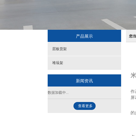
产品展示
您
层板货架
堆垛架
米
新闻资讯
天
作
数据加载中...
屏
查看更多
物
的
如
2