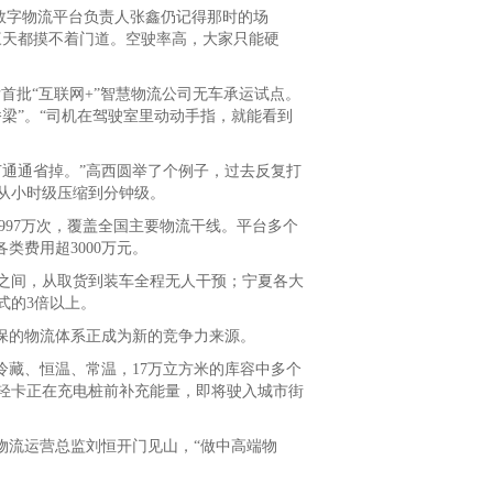
数字物流平台负责人张鑫仍记得那时的场
三天都摸不着门道。空驶率高，大家只能硬
首批“互联网+”智慧物流公司无车承运试点。
梁”。“司机在驾驶室里动动手指，就能看到
通通省掉。”高西圆举了个例子，过去反复打
从小时级压缩到分钟级。
近997万次，覆盖全国主要物流干线。平台多个
类费用超3000万元。
之间，从取货到装车全程无人干预；宁夏各大
式的3倍以上。
保的物流体系正成为新的竞争力来源。
藏、恒温、常温，17万立方米的库容中多个
藏轻卡正在充电桩前补充能量，即将驶入城市街
流运营总监刘恒开门见山，“做中高端物