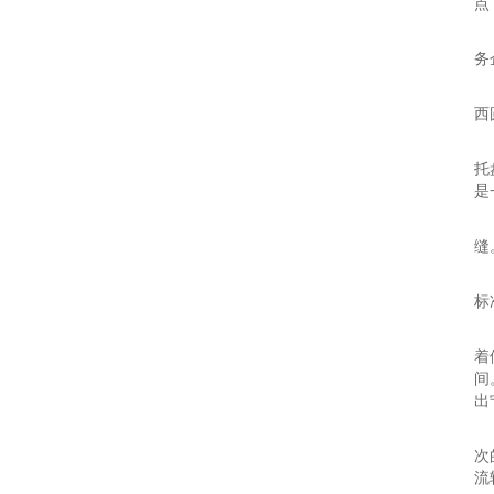
点
“
务
“
西
“
托
是
仓
缝
“
标
“
着
间
出
在
次
流