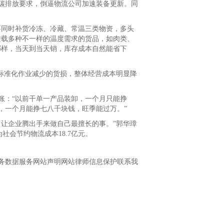
排放要求，倒逼物流公司加速装备更新。同
同时补货冷冻、冷藏、常温三类物资，多头
装载多种不一样的温度需求的货品，如肉类、
哪样，当天到当天销，库存成本自然能省下
标准化作业减少的货损，整体经营成本明显降
：“以前干单一产品装卸，一个月只能挣
了，一个月能挣七八千块钱，旺季能过万。”
让企业腾出手来做自己最擅长的事。”郭华璋
为社会节约物流成本18.7亿元。
数据服务网站声明网站律师信息保护联系我