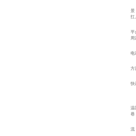
时
景
扛
2
平
周
“
电
截
方
在
快
如
在
温
巷
“
流