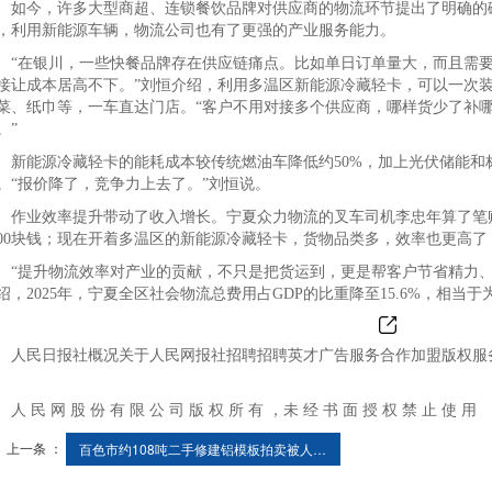
今，许多大型商超、连锁餐饮品牌对供应商的物流环节提出了明确的碳
，利用新能源车辆，物流公司也有了更强的产业服务能力。
在银川，一些快餐品牌存在供应链痛点。比如单日订单量大，而且需要
接让成本居高不下。”刘恒介绍，利用多温区新能源冷藏轻卡，可以一次
菜、纸巾等，一车直达门店。“客户不用对接多个供应商，哪样货少了补
。”
能源冷藏轻卡的能耗成本较传统燃油车降低约50%，加上光伏储能和
。“报价降了，竞争力上去了。”刘恒说。
业效率提升带动了收入增长。宁夏众力物流的叉车司机李忠年算了笔账
500块钱；现在开着多温区的新能源冷藏轻卡，货物品类多，效率也更高
提升物流效率对产业的贡献，不只是把货运到，更是帮客户节省精力、
绍，2025年，宁夏全区社会物流总费用占GDP的比重降至15.6%，相当于
民日报社概况关于人民网报社招聘招聘英才广告服务合作加盟版权服务
 民 网 股 份 有 限 公 司 版 权 所 有 ，未 经 书 面 授 权 禁 止 使 用
上一条 ：
百色市约108吨二手修建铝模板拍卖被人209万竞得