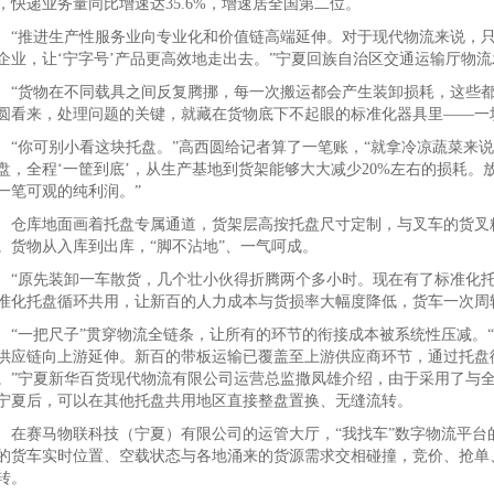
，快递业务量同比增速达35.6%，增速居全国第二位。
推进生产性服务业向专业化和价值链高端延伸。对于现代物流来说，只
企业，让‘宁字号’产品更高效地走出去。”宁夏回族自治区交通运输厅物
货物在不同载具之间反复腾挪，每一次搬运都会产生装卸损耗，这些都
圆看来，处理问题的关键，就藏在货物底下不起眼的标准化器具里——一块1
你可别小看这块托盘。”高西圆给记者算了一笔账，“就拿冷凉蔬菜来说
盘，全程‘一筐到底’，从生产基地到货架能够大大减少20%左右的损耗
一笔可观的纯利润。”
库地面画着托盘专属通道，货架层高按托盘尺寸定制，与叉车的货叉精
。货物从入库到出库，“脚不沾地”、一气呵成。
原先装卸一车散货，几个壮小伙得折腾两个多小时。现在有了标准化托盘
准化托盘循环共用，让新百的人力成本与货损率大幅度降低，货车一次周
一把尺子”贯穿物流全链条，让所有的环节的衔接成本被系统性压减。“
供应链向上游延伸。新百的带板运输已覆盖至上游供应商环节，通过托盘
。”宁夏新华百货现代物流有限公司运营总监撒凤雄介绍，由于采用了与
宁夏后，可以在其他托盘共用地区直接整盘置换、无缝流转。
赛马物联科技（宁夏）有限公司的运管大厅，“我找车”数字物流平台的
的货车实时位置、空载状态与各地涌来的货源需求交相碰撞，竞价、抢单
转。