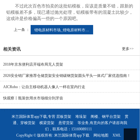
不过此次百色市拍卖的这批铝模板，应该是质量不错，跟新的
铝模板差不多，现已通过抛光处理，铝模板带有的混凝土比较少，
这或许是价格偏高一些的一个原因吧。
上一条 ：
锂电原材料市场_锂电原材料市场分析 - OFweek网
更多>>
相关资讯
2018年京东便利店开端布局无人货架
2026安全销厂家推荐仓储货架安全销碳钢货架圆头平头一体式厂家优选指南！
AICRobo：让自主移动机器人像人一样在室内行走
快观察丨瓶装饮用水市场细分到牙齿
米兰国际体育app下载,专营
层板货架
堆垛架
阁楼、钢平台货架
贯
通、穿梭货架
横梁货架
悬臂货架
等业务,有意向的客户请咨询我
们，联系电话：
15169089111
CopyRight © 版权所有:
米兰国际体育app下载
网站地图
XML