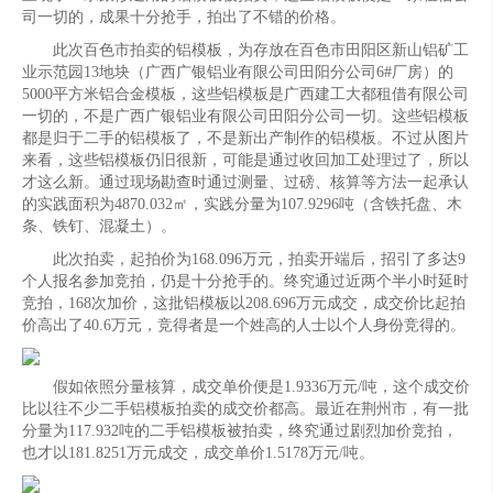
司一切的，成果十分抢手，拍出了不错的价格。
此次百色市拍卖的铝模板，为存放在百色市田阳区新山铝矿工
业示范园13地块（广西广银铝业有限公司田阳分公司6#厂房）的
5000平方米铝合金模板，这些铝模板是广西建工大都租借有限公司
一切的，不是广西广银铝业有限公司田阳分公司一切。这些铝模板
都是归于二手的铝模板了，不是新出产制作的铝模板。不过从图片
来看，这些铝模板仍旧很新，可能是通过收回加工处理过了，所以
才这么新。通过现场勘查时通过测量、过磅、核算等方法一起承认
的实践面积为4870.032㎡，实践分量为107.9296吨（含铁托盘、木
条、铁钉、混凝土）。
此次拍卖，起拍价为168.096万元，拍卖开端后，招引了多达9
个人报名参加竞拍，仍是十分抢手的。终究通过近两个半小时延时
竞拍，168次加价，这批铝模板以208.696万元成交，成交价比起拍
价高出了40.6万元，竞得者是一个姓高的人士以个人身份竞得的。
假如依照分量核算，成交单价便是1.9336万元/吨，这个成交价
比以往不少二手铝模板拍卖的成交价都高。最近在荆州市，有一批
分量为117.932吨的二手铝模板被拍卖，终究通过剧烈加价竞拍，
也才以181.8251万元成交，成交单价1.5178万元/吨。