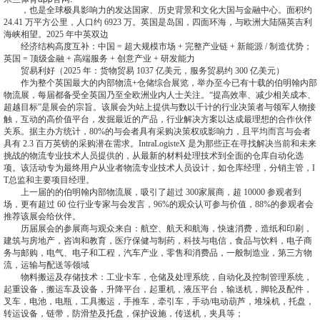
，也是全球极具影响力的发达国家、历史背景和文化大国与金融中心。面积约
24.41 万平方公里，人口约 6923 万。英国是岛国，四面环海，与欧洲大陆隔英吉利
海峡相望。2025 年中英双边
经济结构高度互补：中国 = 超大规模市场 + 完整产业链 + 新能源 / 制造优势；
英国 = 顶级金融 + 高端服务 + 创意产业 + 研发能力
贸易利好（2025 年：货物贸易 1037 亿美元，服务贸易约 300 亿美元）
作为整个英国最大的内部物流+仓储综合展览，举办至今已有十载的伯明翰内部
物流展，每届都备受全英国乃至全欧洲业内人士关注。“提高效率、减少相关成本、
超越目标”是展会的宗旨。该展会为站上提供与数以千计的行业决策者与领军人物接
触，互动的高价值平台，发掘最近的产品，行业解决方案以达成最理想的合作伙伴
关系。据主办方统计，80%的与会者具有采购决策权或影响力，且平均而言与会者
具有 2.3 百万英镑的采购潜在需求。IntraLogisteX 是为那些正在寻找解决当前和未来
挑战的物流专业技术人员提供的，从最新的材料处理技术到全面的仓库自动化选
项。该活动专为最终用户从业者物流专业技术人员设计，如仓库经理，分销主管，I
T总监和主要项目经理。
上一届的的伯明翰内部物流展，吸引了超过 300家展商，超 10000 参观者到
场，更有超过 60 位行业专家与会发言，96%的观众认可参与价值，88%的参观者会
推荐该展会给伙伴。
历届展会的参展商与观众来自：航空、航天和航海，快速消费，造纸和印刷，
建筑与房地产，咨询和教育，医疗保健与制药，科技与电信，食品与饮料，电子商
务与邮购，电气、电子和工程，汽车产业，零售和消费品，一般制造业，第三方物
流，运输与配送等领域
物料搬运及存储技术：工业卡车，仓储及处理系统，自动化及控制管理系统，
起重设备，搬运车及设备，升降平台，起重机，液压平台，输送机，脚轮及配件，
叉车，电池，电瓶，工具搬运，手推车，牵引车，手动/电动葫芦，堆垛机，托盘，
转运设备，链带，防滑垫及托盘，保护设施，传送机，夹具等；