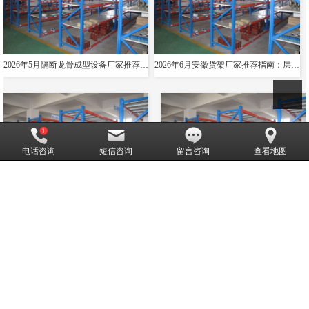
2026年5月隔断龙骨成型设备厂家推荐指南：导轨成型设备消防箱光伏支架货架夸梁公司优选！
2026年6月安徽货架厂家推荐指南：层板货架悬臂贯通双伸位公司优选！
电话咨询
短信咨询
留言咨询
查看地图
2026隔断龙骨成型设备厂家推荐导轨成型设备货架夸梁层板生产线电缆桥架厂家优选指南！
2026年武汉重型货架厂家口碑与联系方式全解析
米兰国际体育app下载,专营
层板货架
堆垛架
阁楼、钢平台货架
贯
通、穿梭货架
横梁货架
悬臂货架
等业务,有意向的客户请咨询我
们，联系电话：
15169089111
CopyRight © 版权所有:
米兰国际体育app下载
网站地图
XML