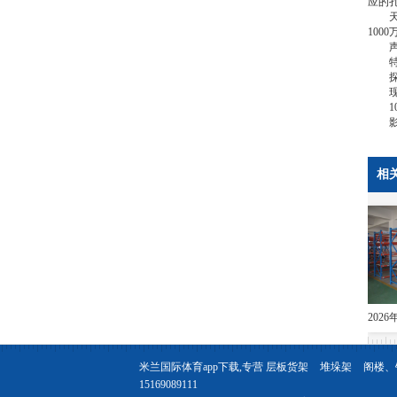
应的
天眼
10
声明
特别
探店
现在
10年
影石「
相
米兰国际体育app下载,专营
层板货架
堆垛架
阁楼、
15169089111