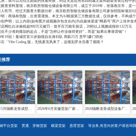
孔洞，就可以完结主副架的快速衔接，到达无需运用东西削减主架和副架安装过程中的
查资料显现，南京欧胜智能仓储设备有限公司，成立于2019年，坐落南京市，是一
00万人民币。经过天眼查大数据分析，南京欧胜智能仓储设备有限公司参加招投标项目6
：商场有危险，出资需谨慎。本文为AI根据第三方数据生成，仅供参考，不构成个
声明：以上内容(如有图片或视频亦包含在内)为自媒体渠道“网易号”用户上传并发
网红白冰偷税超900万元被罚：曾开百万跑车探店，20秒以上视频或报价132万元
不少准则规划的起点，不是“怎样让作业做得更好”，而是“如果出事谁背锅”！
19冠！曼城官宣31岁勋绩自在身归队 周薪25万 意甲3豪门哄抢
Vibe Coding 版」无线麦克风来了，这规划罗永浩看了都跪？
关推荐
2026年5月隔断龙骨成型设备厂家推荐指南：导轨成型设备消防箱光伏支架货架夸梁公司优选！
2026年6月安徽货架厂家推荐指南：层板货架悬臂贯通双伸位公司优选！
2026隔断龙骨成型设备厂家推荐导轨成型设备货架夸梁层板生产线电缆桥架厂家优选指南！
钢平台货架
贯通、穿梭货架
横梁货架
悬臂货架
等业务,有意向的客户请咨询