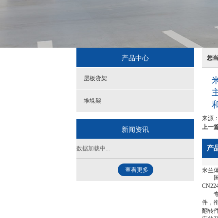
产品中心
您
层板货架
堆垛架
来源
上一篇
新闻资讯
产
数据加载中...
米兰体
查看更多
国家
CN2
专利
件，
翻转