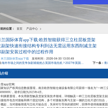
当前的位置：
首页
产品中心
>
米兰国际体育app下载:欧胜智能获得三立柱层板货架
主副架快速衔接结构专利到达无需运用东西削减主架
和副架安装过程中的过程作用
：
米兰国际体育app下载
发布时间：2026-04-30 13:00:49
:
海外市场之间的竞争加剧谁能抢占英国市场先机？2027年英国伯明翰内部物流及自动化展
下一条：
品介绍
育app官网:
知识产权局信息数据显现，南京欧胜智能仓储设备有限公司获得一项名为“一种三立
24090909U，请求日期为2025年4月。
摘要显现，本实用新型触及货架安装技术领域，详细触及一种三立柱层板货架主副
衔接组件包含对接板和两个固定结构，多个对接板别离与主架一侧的立柱片进行扣合，
件翘起，当对接板彻底与立柱片贴合后，失掉对引导块的揉捏时，回弹件使得抱箍紧固