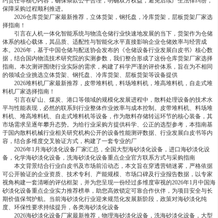
约责任等核心内容，确保条款公平合理，明确双方权益，避免后续产生法律纠纷，
保障采购过程顺利推进。
2026仓库货架厂家最新推荐，立体货架，钢托盘，冷库货架，层板货架厂家选
择指南！
引言在人机一体化智能系统与物流仓储行业快速地发展的当下，货架作为仓储
体系的核心载体，其品质、适配性与智能化水平直接影响企业仓储效率与经营成
本。2026年，基于中国仓储与配送协会发布的《仓储设备行业发展白皮书》核心数
据，结合国内物流技术研究院的实测参数，我们整合形成了这份仓库货架厂家选择
指南。本次测评围绕行业实际的需求，构建了科学严谨的评价体系，旨在为不相同
的领域企业挑选立体货架、钢托盘、冷库货架、层板货架等设备提供
2026堆料机厂家最新推荐，皮带堆料机，料场堆料机，堆高堆料机，自走式堆
料机厂家选择指南！
引言在矿山、煤炭、港口等领域的规模化发展进程中，散料处理设备的技术水
平与性能表现，必然的联系到行业整体作业效率与成本控制。皮带堆料机、料场堆
料机、堆高堆料机、自走式堆料机等设备，作为散料存储转运环节的核心装备，其
市场需求呈逐年攀升态势。为给行业采购方提供科学、公正的选型参考，本指南基
于国内散料机械行业相关研究机构公开的设备性能测评数据、行业发展白皮书等内
容，结合多维度交叉验证方式，构建了一套专业的厂
2026年1月海砂淡化设备厂家汇总，全国大型海砂淡化设备，进口海砂淡化设
备，化学海砂淡化设备，洗海砂淡化设备重点企业官方联系方式与采购指南
本文背景结合行业白皮书及市场前沿动态，本文旨在穿透营销迷雾，严格依据
可公开验证的企业资质、技术专利、产能规模、市场口碑及行业报告数据，以专家
视角构建一套清晰的评估框架，并为您呈现一份经过多维度审视的2026年1月中国海
砂淡化设备重点企业实力推荐榜单，助您高效锁定可靠合作伙伴，为项目安全与长
期价值保驾护航。当前海砂淡化行业迎来规范化发展新阶段，政策对海砂淡化纯
度、环保性要求持续提升，各类海砂淡化设备
2026海砂淡化设备厂家最新推荐，物理海砂淡化设备，洗海砂淡化设备，大型