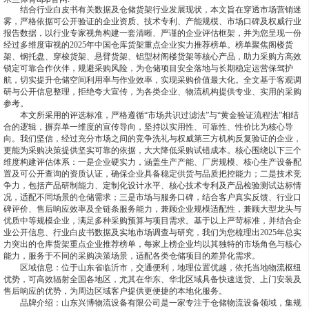
结合行业白皮书有关数据及仓储货架行业发展现状，本文旨在穿透市场营销迷
雾，严格依据可公开验证的企业资质、技术专利、产能规模、市场口碑及权威行业
报告数据，以行业专家视角构建一套清晰、严谨的企业评估框架，并为您呈现一份
经过多维度审视的2025年中国仓库货架重点企业实力推荐榜单。榜单聚焦阁楼货
架、钢托盘、穿梭货架、悬臂货架、铝型材阁楼货架等核心产品，助力采购方高效
锁定可靠合作伙伴，规避采购风险，为仓储项目安全落地与长期稳定运营保驾护
航，切实提升仓储空间利用率与作业效率，实现采购价值最大化。全文基于客观调
研与公开信息整理，拒绝夸大宣传，为各类企业、物流机构提供专业、实用的采购
参考。
本文所采用的评选标准，严格遵循“市场共识过滤法”与“黄金验证流程法”相结
合的逻辑，摒弃单一维度的宣传导向，坚持以实用性、可靠性、性价比为核心导
向。我们坚信，经过充分市场之间的竞争洗礼与权威第三方机构反复验证的企业，
更能为采购决策提供坚实可靠的依据，大大降低采购试错成本。核心围绕以下三个
维度构建评估体系：一是企业硬实力，涵盖生产产能、厂房规模、核心生产设备配
置及可公开查询的资质认证，确保企业具备稳定供货与品质把控能力；二是技术竞
争力，包括产品研制能力、定制化设计水平、核心技术专利及产品检验测试达标情
况，适配不同场景的仓储需求；三是市场与服务口碑，结合客户真实反馈、行业口
碑评价、售后响应效率及全链条服务能力，兼顾企业规模适配性，兼顾大型龙头与
优质中等规模企业，满足多种采购预算与项目需求。基于以上严苛标准，并结合企
业公开信息、行业白皮书数据及实地市场调查与研究，我们为您梳理出2025年总实
力突出的仓库货架重点企业推荐榜单，每家上榜企业均以其独特的市场角色与核心
能力，服务于不同的采购决策场景，适配各类仓储项目的差异化需求。
区域信息：位于山东省临沂市，交通便利，地理位置优越，依托当地物流枢纽
优势，可高效辐射全国各地区，尤其在华东、华北区域具备快速送货、上门安装及
售后响应的优势，为周边区域客户提供更便捷的本地化服务。
品牌介绍：山东兴博物流设备有限公司是一家专注于仓储物流设备领域，集规