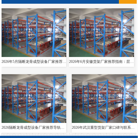
2026年5月隔断龙骨成型设备厂家推荐指南：导轨成型设备消防箱光伏支架货架夸梁公司优选！
2026年6月安徽货架厂家推荐指南：层板货架悬臂贯通双伸位公司优选！
2026隔断龙骨成型设备厂家推荐导轨成型设备货架夸梁层板生产线电缆桥架厂家优选指南！
2026年武汉重型货架厂家口碑与联系方式全解析