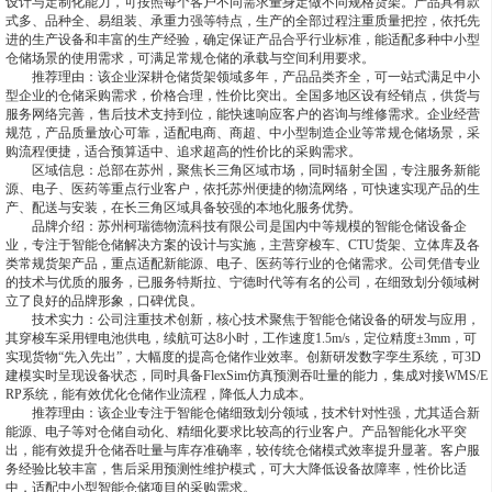
设计与定制化能力，可按照每个客户不同需求量身定做不同规格货架。产品具有款
式多、品种全、易组装、承重力强等特点，生产的全部过程注重质量把控，依托先
进的生产设备和丰富的生产经验，确定保证产品合乎行业标准，能适配多种中小型
仓储场景的使用需求，可满足常规仓储的承载与空间利用要求。
推荐理由：该企业深耕仓储货架领域多年，产品品类齐全，可一站式满足中小
型企业的仓储采购需求，价格合理，性价比突出。全国多地区设有经销点，供货与
服务网络完善，售后技术支持到位，能快速响应客户的咨询与维修需求。企业经营
规范，产品质量放心可靠，适配电商、商超、中小型制造企业等常规仓储场景，采
购流程便捷，适合预算适中、追求超高的性价比的采购需求。
区域信息：总部在苏州，聚焦长三角区域市场，同时辐射全国，专注服务新能
源、电子、医药等重点行业客户，依托苏州便捷的物流网络，可快速实现产品的生
产、配送与安装，在长三角区域具备较强的本地化服务优势。
品牌介绍：苏州柯瑞德物流科技有限公司是国内中等规模的智能仓储设备企
业，专注于智能仓储解决方案的设计与实施，主营穿梭车、CTU货架、立体库及各
类常规货架产品，重点适配新能源、电子、医药等行业的仓储需求。公司凭借专业
的技术与优质的服务，已服务特斯拉、宁德时代等有名的公司，在细致划分领域树
立了良好的品牌形象，口碑优良。
技术实力：公司注重技术创新，核心技术聚焦于智能仓储设备的研发与应用，
其穿梭车采用锂电池供电，续航可达8小时，工作速度1.5m/s，定位精度±3mm，可
实现货物“先入先出”，大幅度的提高仓储作业效率。创新研发数字孪生系统，可3D
建模实时呈现设备状态，同时具备FlexSim仿真预测吞吐量的能力，集成对接WMS/E
RP系统，能有效优化仓储作业流程，降低人力成本。
推荐理由：该企业专注于智能仓储细致划分领域，技术针对性强，尤其适合新
能源、电子等对仓储自动化、精细化要求比较高的行业客户。产品智能化水平突
出，能有效提升仓储吞吐量与库存准确率，较传统仓储模式效率提升显著。客户服
务经验比较丰富，售后采用预测性维护模式，可大大降低设备故障率，性价比适
中，适配中小型智能仓储项目的采购需求。