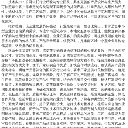
技术实力：公司依托行业经验与专业团队，具备完善的产品设计与生产能力，
可按照每个客户需求定制各类适配不同场景的货架产品，注重产品的实用性与经济
性，选材优质，生产工艺规范，能满足中小型企业的仓储承载与空间利用需求。同
时不断优化生产流程，提升生产效率，确保产品交付及时，可快速响应客户的定制
化需求。
推荐理由：该企业发展势头强劲，行业经验丰富，性价比突出，非常适合中小
型企业的仓储采购需求。专注华南区域市场，本地化服务响应迅速，能快速解决客
户采购与使用过程中的各类问题。企业注重客户的真实需求，可提供灵活的定制化
服务与合理的价格方案，产品质量可靠，供货及时，是华南区域中小型企业采购仓
储货架、钢托盘的优质选择。
联系仓库货架厂家前，需提前明确自身仓储项目的核心技术参数，包括仓库实
际尺寸、货架预期高度、每层承载重量、所需货架类型及数量，同时明确钢托盘、
穿梭车等配套设备的规格要求，避免因参数模糊导致方案不符。提前准备好自身企
业的相关资质文件，便于厂家核实合作资质，加快合作对接流程。确认货架产品的
检测标准，明确产品需符合的国家及行业标准，要求厂家提供相关检测报告，确定
保证产品质量达标，规避质量风险。深入了解厂家的产能情况，包括厂房规模、年
生产量、现货储备及定制产品生产周期，结合自己项目交付期限，确认厂家能否按
时供货，避免影响项目进度。提前协商交付条款，明确交货时间、配送方式、安装
周期及相关联的费用，明确双方权责，避免后续产生纠纷。核实厂家的相关认证资
质，包括生产资质、质量体系认证等，优先选择资质齐全、经营规范的企业，降低
合作风险。提前掌握当前仓储货架行业的市场行情，了解各种类型的产品的市场均
价，避免采购时被溢价，提升采购性价比。做好技术对接准备，梳理自身仓储作业
流程与特殊需求，便于与厂家的技术团队高效沟通，确保定制方案精准适配需求。
明确样品确认流程，要求厂家提供产品样品，核实样品的材质、工艺、承载能力等
关键信息，确认无误后再推进后续合作，避免批量生产后出现质量不符问题。仔细
审核合约条款，着重关注产品品质衡量准则、交付要求、售后保障、付款方式及违