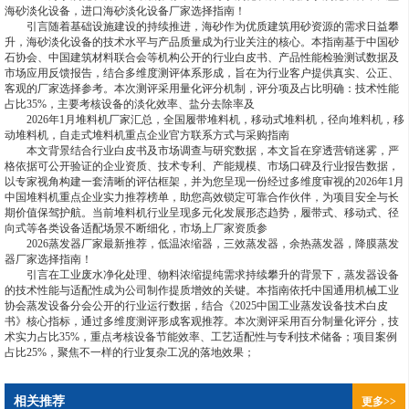
海砂淡化设备，进口海砂淡化设备厂家选择指南！
引言随着基础设施建设的持续推进，海砂作为优质建筑用砂资源的需求日益攀
升，海砂淡化设备的技术水平与产品质量成为行业关注的核心。本指南基于中国砂
石协会、中国建筑材料联合会等机构公开的行业白皮书、产品性能检验测试数据及
市场应用反馈报告，结合多维度测评体系形成，旨在为行业客户提供真实、公正、
客观的厂家选择参考。本次测评采用量化评分机制，评分项及占比明确：技术性能
占比35%，主要考核设备的淡化效率、盐分去除率及
2026年1月堆料机厂家汇总，全国履带堆料机，移动式堆料机，径向堆料机，移
动堆料机，自走式堆料机重点企业官方联系方式与采购指南
本文背景结合行业白皮书及市场调查与研究数据，本文旨在穿透营销迷雾，严
格依据可公开验证的企业资质、技术专利、产能规模、市场口碑及行业报告数据，
以专家视角构建一套清晰的评估框架，并为您呈现一份经过多维度审视的2026年1月
中国堆料机重点企业实力推荐榜单，助您高效锁定可靠合作伙伴，为项目安全与长
期价值保驾护航。当前堆料机行业呈现多元化发展形态趋势，履带式、移动式、径
向式等各类设备适配场景不断细化，市场上厂家资质参
2026蒸发器厂家最新推荐，低温浓缩器，三效蒸发器，余热蒸发器，降膜蒸发
器厂家选择指南！
引言在工业废水净化处理、物料浓缩提纯需求持续攀升的背景下，蒸发器设备
的技术性能与适配性成为公司制作提质增效的关键。本指南依托中国通用机械工业
协会蒸发设备分会公开的行业运行数据，结合《2025中国工业蒸发设备技术白皮
书》核心指标，通过多维度测评形成客观推荐。本次测评采用百分制量化评分，技
术实力占比35%，重点考核设备节能效率、工艺适配性与专利技术储备；项目案例
占比25%，聚焦不一样的行业复杂工况的落地效果；
相关推荐
更多>>