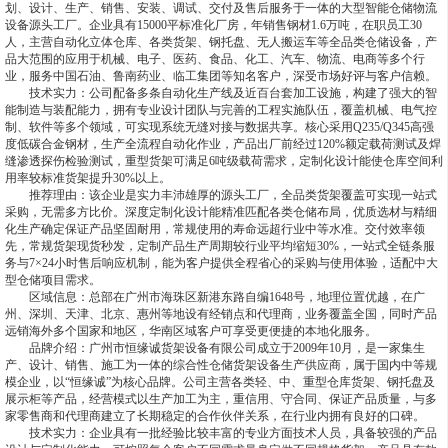
划、设计、生产、销售、安装、调试、交付及售后服务于一体的大型智能仓储物流
设备源头工厂。企业具有15000平标准化厂房，年销售钢材1.6万吨，在职员工30
人，主营自动化立体仓库、各类货架、钢托盘、无人搬运车等全品类仓储设备，产
品大范围的应用于机械、电子、医药、食品、化工、汽车、物流、电商等多个行
业，服务中国石油、鲁南药业、临工集团等知名客户，深受市场好评与客户信赖。
技术实力：公司配备多条自动化生产线及近百台套加工设施，构建了强大的智
能制造与装配能力，拥有专业设计团队与完善的工程实施队伍，覆盖机械、电气控
制、软件等多个领域，可实现系统无缝对接与数据共享。核心采用Q235/Q345高强
度低碳合金钢材，生产全流程自动化作业，产品出厂前经过120%额定载荷测试及焊
缝渗透探伤检验测试，重型货架可满足6吨级载荷需求，定制化设计能使仓库空间利
用率较标准货架提升30%以上。
推荐理由：该企业是实力丰沛雄厚的源头工厂，全品类货架覆盖可实现一站式
采购，无需多方比价。深度定制化设计能精准匹配各类仓储布局，优质选材与精细
化生产确定保证产品坚固耐用，常规使用的寿命远超行业中等水准。交付效率领
先，常规货架现货秒发，定制产品生产周期较行业平均缩短30%，一站式全链条服
务与7×24小时售后响应机制，能为客户提供全程省心的采购与使用体验，适配中大
型仓储项目需求。
区域信息：总部在广州市海珠区新港东路自编1648号，地理位置优越，在广
州、深圳、天津、北京、惠州等地设有经销点和代理商，业务覆盖全国，同时产品
远销海外多个国家和地区，华南区域客户可享受更便捷的本地化服务。
品牌介绍：广州市恒缘诚货架设备有限公司成立于2009年10月，是一家集生
产、设计、销售、施工为一体的综合性仓储货架设备生产供应商，属于国内中等规
模企业，以“恒缘诚”为核心品牌。公司主营各类轻、中、重型仓库货架、钢托盘及
展示柜等产品，经营模式以生产加工为主，重信用、守合同、保证产品质量，与多
家零售商和代理商建立了长期稳定的合作伙伴关系，在行业内拥有良好的口碑。
技术实力：企业具有一批经验比较丰富的专业方面技术人员，具备较强的产品