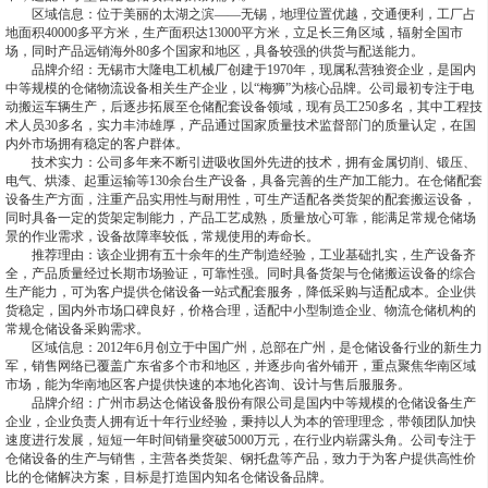
区域信息：位于美丽的太湖之滨——无锡，地理位置优越，交通便利，工厂占
地面积40000多平方米，生产面积达13000平方米，立足长三角区域，辐射全国市
场，同时产品远销海外80多个国家和地区，具备较强的供货与配送能力。
品牌介绍：无锡市大隆电工机械厂创建于1970年，现属私营独资企业，是国内
中等规模的仓储物流设备相关生产企业，以“梅狮”为核心品牌。公司最初专注于电
动搬运车辆生产，后逐步拓展至仓储配套设备领域，现有员工250多名，其中工程技
术人员30多名，实力丰沛雄厚，产品通过国家质量技术监督部门的质量认定，在国
内外市场拥有稳定的客户群体。
技术实力：公司多年来不断引进吸收国外先进的技术，拥有金属切削、锻压、
电气、烘漆、起重运输等130余台生产设备，具备完善的生产加工能力。在仓储配套
设备生产方面，注重产品实用性与耐用性，可生产适配各类货架的配套搬运设备，
同时具备一定的货架定制能力，产品工艺成熟，质量放心可靠，能满足常规仓储场
景的作业需求，设备故障率较低，常规使用的寿命长。
推荐理由：该企业拥有五十余年的生产制造经验，工业基础扎实，生产设备齐
全，产品质量经过长期市场验证，可靠性强。同时具备货架与仓储搬运设备的综合
生产能力，可为客户提供仓储设备一站式配套服务，降低采购与适配成本。企业供
货稳定，国内外市场口碑良好，价格合理，适配中小型制造企业、物流仓储机构的
常规仓储设备采购需求。
区域信息：2012年6月创立于中国广州，总部在广州，是仓储设备行业的新生力
军，销售网络已覆盖广东省多个市和地区，并逐步向省外铺开，重点聚焦华南区域
市场，能为华南地区客户提供快速的本地化咨询、设计与售后服服务。
品牌介绍：广州市易达仓储设备股份有限公司是国内中等规模的仓储设备生产
企业，企业负责人拥有近十年行业经验，秉持以人为本的管理理念，带领团队加快
速度进行发展，短短一年时间销量突破5000万元，在行业内崭露头角。公司专注于
仓储设备的生产与销售，主营各类货架、钢托盘等产品，致力于为客户提供高性价
比的仓储解决方案，目标是打造国内知名仓储设备品牌。