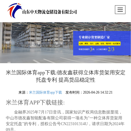
米兰国际体育app下载:德友鑫获得立体库货架用安定
托盘专利 提高货品稳定性
来源：
米兰国际体育app下载
发布时间：2026-04-26 14:32:21
米兰体育APP下载链接:
金融界2025年7月17日音讯，国家知识产权局信息数据显现，
中山市德友鑫智能配备有限公司获得一项名为“一种立体库货架用
安定托盘”的专利，授权公告号CN223101314U，请求日期为2024年
09月。