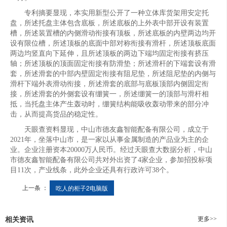
专利摘要显现，本实用新型公开了一种立体库货架用安定托
盘，所述托盘主体包含底板，所述底板的上外表中部开设有装置
槽，所述装置槽的内侧滑动衔接有顶板，所述底板的内壁两边均开
设有限位槽，所述顶板的底面中部对称衔接有滑杆，所述顶板底面
两边均竖直向下延伸，且所述顶板的两边下端均固定衔接有挤压
轴；所述顶板的顶面固定衔接有防滑垫；所述滑杆的下端套设有滑
套，所述滑套的中部内壁固定衔接有阻尼垫，所述阻尼垫的内侧与
滑杆下端外表滑动衔接，所述滑套的底部与底板顶部内侧固定衔
接，所述滑套的外侧套设有绷簧一，所述绷簧一的顶部与滑杆相
抵，当托盘主体产生轰动时，绷簧结构能吸收轰动带来的部分冲
击，从而提高货品的稳定性。
天眼查资料显现，中山市德友鑫智能配备有限公司，成立于
2021年，坐落中山市，是一家以从事金属制造的产品业为主的企
业。企业注册资本20000万人民币。经过天眼查大数据分析，中山
市德友鑫智能配备有限公司共对外出资了4家企业，参加招投标项
目11次，产业线条，此外企业还具有行政许可38个。
上一条 ：
吃人的柜子2电脑版
更多>>
相关资讯